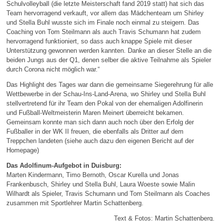
Schulvolleyball (die letzte Meisterschaft fand 2019 statt) hat sich das
Team hervorragend verkauft, vor allem das Mädchenteam um Shirley
und Stella Buhl wusste sich im Finale noch einmal zu steigern. Das
Coaching von Tom Steilmann als auch Travis Schumann hat zudem
hervorragend funktioniert, so dass auch knappe Spiele mit dieser
Unterstützung gewonnen werden kannten. Danke an dieser Stelle an die
beiden Jungs aus der Q1, denen selber die aktive Teilnahme als Spieler
durch Corona nicht möglich war.“
Das Highlight des Tages war dann die gemeinsame Siegerehrung für alle
Wettbewerbe in der Schau-Ins-Land-Arena, wo Shirley und Stella Buhl
stellvertretend für ihr Team den Pokal von der ehemaligen Adolfinerin
und Fußball-Weltmeisterin Maren Meinert überreicht bekamen.
Gemeinsam konnte man sich dann auch noch über den Erfolg der
Fußballer in der WK II freuen, die ebenfalls als Dritter auf dem
Treppchen landeten (siehe auch dazu den eigenen Bericht auf der
Homepage)
Das Adolfinum-Aufgebot in Duisburg:
Marten Kindermann, Timo Bernoth, Oscar Kurella und Jonas
Frankenbusch, Shirley und Stella Buhl, Laura Woeste sowie Malin
Wilhardt als Spieler, Travis Schumann und Tom Steilmann als Coaches
zusammen mit Sportlehrer Martin Schattenberg.
Text & Fotos: Martin Schattenberg.