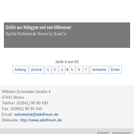
Grüße aus Nideggen und vom Möhnesee!
Digitale Postkarten der Klassen 5a, 5b und 5c
Seite 4 von 93
Anfang
Zurück
1
2
3
4
5
6
7
Vorwärts
Ende
Wilhelm-Schroeder-Straße 4
47441
Moers
Telefon:
(02841) 90 80 430
Fax:
(02841) 90 80 444
Email:
sekretariat@adolfinum.de
Webseite:
http://www.adolfinum.de
Na
Anfahrt
Impressum
üb