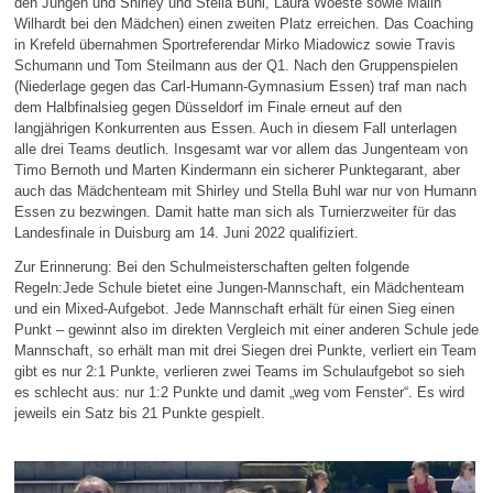
den Jungen und Shirley und Stella Buhl, Laura Woeste sowie Malin
Wilhardt bei den Mädchen) einen zweiten Platz erreichen. Das Coaching
in Krefeld übernahmen Sportreferendar Mirko Miadowicz sowie Travis
Schumann und Tom Steilmann aus der Q1. Nach den Gruppenspielen
(Niederlage gegen das Carl-Humann-Gymnasium Essen) traf man nach
dem Halbfinalsieg gegen Düsseldorf im Finale erneut auf den
langjährigen Konkurrenten aus Essen. Auch in diesem Fall unterlagen
alle drei Teams deutlich. Insgesamt war vor allem das Jungenteam von
Timo Bernoth und Marten Kindermann ein sicherer Punktegarant, aber
auch das Mädchenteam mit Shirley und Stella Buhl war nur von Humann
Essen zu bezwingen. Damit hatte man sich als Turnierzweiter für das
Landesfinale in Duisburg am 14. Juni 2022 qualifiziert.
Zur Erinnerung: Bei den Schulmeisterschaften gelten folgende
Regeln:Jede Schule bietet eine Jungen-Mannschaft, ein Mädchenteam
und ein Mixed-Aufgebot. Jede Mannschaft erhält für einen Sieg einen
Punkt – gewinnt also im direkten Vergleich mit einer anderen Schule jede
Mannschaft, so erhält man mit drei Siegen drei Punkte, verliert ein Team
gibt es nur 2:1 Punkte, verlieren zwei Teams im Schulaufgebot so sieh
es schlecht aus: nur 1:2 Punkte und damit „weg vom Fenster“. Es wird
jeweils ein Satz bis 21 Punkte gespielt.