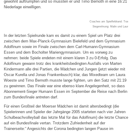
gewohnt auftrumpfen und so mussten er und Timo Bernoth in eine 16:21
Niederlage einwilligen.
Coaches am Spielfeldrand: Travis
Siegerehrung: Malin und Laura i
In der letzten Spielrunde kam es damit zu einem Spiel um Platz drei
zwischen dem Max-Planck-Gymnasium Bielefeld und dem Gymnasium
Adolfinum sowie im Finale zwischen dem Carl-Humann-Gymnasium
Essen und dem Bocholter Mariengymnasium. Um es vorweg zu
nehmen: beide Spiele endeten mit einem klaren 3 zu 0-Erfolg. Das
Adolfinum gewann trotz des krankheitsbedingten Ausfalls von Marten
Kindermann alle drei Partien, die Mädchen und Jungen (jetzt wieder mit
Oscar Kurella und Jonas Frankenbusch) klar, das Mixedteam um Laura
Woeste und Timo Bernoth musste lange fighten, um den Satz mit 21:19
zu gewinnen. Das Finale war eine ebenso klare Angelegenheit, so dass
Abonnement-Sieger Humann Essen im September die Reise nach Berlin
zum Bundesfinale antreten darf.
Für einen Großteil der Moerser Mädchen ist damit altersbedingt (die
Spielerinnen und Spieler der Jahrgänge 2005 starteten nach vier Jahren
Schulbeachvolleyball das letzte Mal für das Adolfinum) die letzte Chance
auf ein Bundesfinale vertan. Trotzdem Zufriedenheit auf der
Trainerseite:“ Angesichts der Corona bedingten langen Pause im