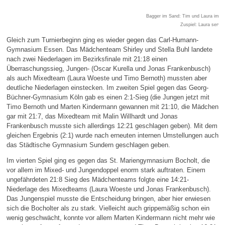
Bagger im Sand: Tim und Laura im M
Zuspiel: Laura servie
Gleich zum Turnierbeginn ging es wieder gegen das Carl-Humann-
Gymnasium Essen. Das Mädchenteam Shirley und Stella Buhl landete
nach zwei Niederlagen im Bezirksfinale mit 21:18 einen
Überraschungssieg, Jungen- (Oscar Kurella und Jonas Frankenbusch)
als auch Mixedteam (Laura Woeste und Timo Bernoth) mussten aber
deutliche Niederlagen einstecken. Im zweiten Spiel gegen das Georg-
Büchner-Gymnasium Köln gab es einen 2:1-Sieg (die Jungen jetzt mit
Timo Bernoth und Marten Kindermann gewannen mit 21:10, die Mädchen
gar mit 21:7, das Mixedteam mit Malin Willhardt und Jonas
Frankenbusch musste sich allerdings 12:21 geschlagen geben). Mit dem
gleichen Ergebnis (2:1) wurde nach erneuten internen Umstellungen auch
das Städtische Gymnasium Sundern geschlagen geben.
Im vierten Spiel ging es gegen das St. Mariengymnasium Bocholt, die
vor allem im Mixed- und Jungendoppel enorm stark auftraten. Einem
ungefährdeten 21:8 Sieg des Mädchenteams folgte eine 14:21-
Niederlage des Mixedteams (Laura Woeste und Jonas Frankenbusch).
Das Jungenspiel musste die Entscheidung bringen, aber hier erwiesen
sich die Bocholter als zu stark. Vielleicht auch grippemäßig schon ein
wenig geschwächt, konnte vor allem Marten Kindermann nicht mehr wie