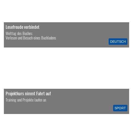
Lesefreude verbindet
Welttag des Buches:
Vorlesen und Besuch eines Buchladens
DEUTSCH
Projektkurs nimmt Fahrt auf
Training und Projekte laufen an
SPORT