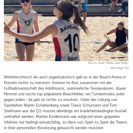
Duo im Sand: Shirley und Stella.
Aufschlag: Oscar 
Wettertechnisch als auch organisatorisch gab es in der Beach-Arena in
Rumeln nichts zu meckern: Anreise im Bus zusammen mit der
Fußballmannschaft des Adolfinums, sommerliche Temperaturen, blauer
Himmel und sechs top präparierte Beachfelder, ein Turniermodus jeder
gegen jeden - da gab es nichts zu meckern. Unter der Leitung von
Sportlehrer Martin Schattenberg sowie Travis Schumann und Tom
Steilmann aus der Q1 musste allerdings ein krankheitsbedingter Ausfall
verkraftet werden: Marten Kindermann war aufgrund eines grippalen
Infektes nur bedingt einsatzfähig, so dass von Spiel zu Spiel die Teams
in ihrer personellen Besetzung getauscht werden mussten