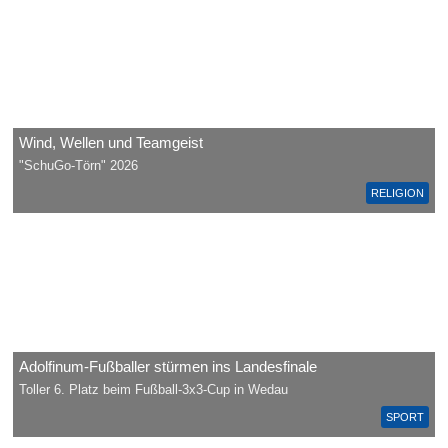
Wind, Wellen und Teamgeist
"SchuGo-Törn" 2026
RELIGION
Adolfinum-Fußballer stürmen ins Landesfinale
Toller 6. Platz beim Fußball-3x3-Cup in Wedau
SPORT