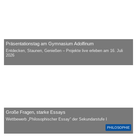
Präsentationstag am Gymnasium Adolfinum
Entdecken, Staunen, Genießen – Projekte live erleben am 16. Juli
2026
Große Fragen, starke Essays
Wettbewerb „Philosophischer Essay“ der Sekundarstufe I
PHILOSOPHIE