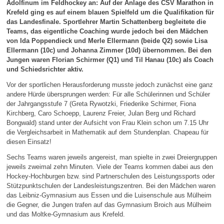
Adolfinum im Feldhockey an: Auf der Anlage des CSV Marathon in
Krefeld ging es auf einem blauen Spielfeld um die Qualifikation für
das Landesfinale. Sportlehrer Martin Schattenberg begleitete die
Teams, das eigentliche Coaching wurde jedoch bei den Mädchen
von Ida Poppendieck und Merle Ellermann (beide Q2) sowie Lisa
Ellermann (10c) und Johanna Zimmer (10d) übernommen. Bei den
Jungen waren Florian Schirmer (Q1) und Til Hanau (10c) als Coach
und Schiedsrichter aktiv.
Vor der sportlichen Herausforderung musste jedoch zunächst eine ganz
andere Hürde übersprungen werden: Für alle Schülerinnen und Schüler
der Jahrgangsstufe 7 (Greta Rywotzki, Friederike Schirmer, Fiona
Kirchberg, Caro Schoepp, Laurenz Freier, Julan Berg und Richard
Bongwald) stand unter der Aufsicht von Frau Klein schon um 7.15 Uhr
die Vergleichsarbeit in Mathematik auf dem Stundenplan. Chapeau für
diesen Einsatz!
Sechs Teams waren jeweils angereist, man spielte in zwei Dreiergruppen
jeweils zweimal zehn Minuten. Viele der Teams kommen dabei aus den
Hockey-Hochburgen bzw. sind Partnerschulen des Leistungssports oder
Stützpunktschulen der Landesleistungszentren. Bei den Mädchen waren
das Leibniz-Gymnasium aus Essen und die Luisenschule aus Mülheim
die Gegner, die Jungen trafen auf das Gymnasium Broich aus Mülheim
und das Moltke-Gymnasium aus Krefeld.