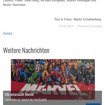
Laurenz Freier, Julan Berg, Richard Bongwald, Mathis Feldrappe und
Moritz Herrmann.
Text & Fotos: Martin Schattenberg.
03.06.2024
— [Thomas Kozianka]
Zurück
Weitere Nachrichten
10b untersucht Marvel
Superhelden als Spiegel der Gesellschaft