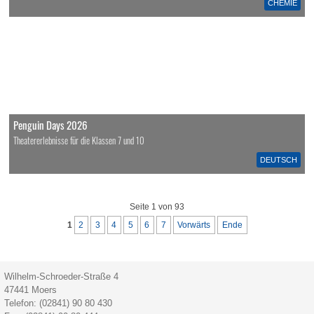
CHEMIE
Penguin Days 2026
Theatererlebnisse für die Klassen 7 und 10
DEUTSCH
Seite 1 von 93
1
2
3
4
5
6
7
Vorwärts
Ende
Wilhelm-Schroeder-Straße 4
47441
Moers
Telefon:
(02841) 90 80 430