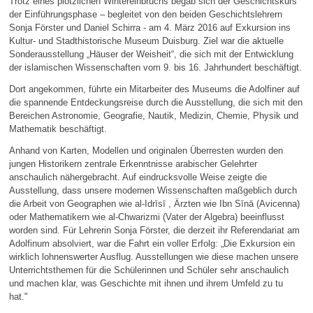
Trotz eines plötzlichen Wintereinbruchs begab sich der Geschichtskurs
der Einführungsphase – begleitet von den beiden Geschichtslehrern
Sonja Förster und Daniel Schirra - am 4. März 2016 auf Exkursion ins
Kultur- und Stadthistorische Museum Duisburg. Ziel war die aktuelle
Sonderausstellung „Häuser der Weisheit“, die sich mit der Entwicklung
der islamischen Wissenschaften vom 9. bis 16. Jahrhundert beschäftigt.
Dort angekommen, führte ein Mitarbeiter des Museums die Adolfiner auf
die spannende Entdeckungsreise durch die Ausstellung, die sich mit den
Bereichen Astronomie, Geografie, Nautik, Medizin, Chemie, Physik und
Mathematik beschäftigt.
Anhand von Karten, Modellen und originalen Überresten wurden den
jungen Historikern zentrale Erkenntnisse arabischer Gelehrter
anschaulich nähergebracht. Auf eindrucksvolle Weise zeigte die
Ausstellung, dass unsere modernen Wissenschaften maßgeblich durch
die Arbeit von Geographen wie al-Idrīsī , Ärzten wie Ibn Sīnā (Avicenna)
oder Mathematikern wie al-Chwarizmi (Vater der Algebra) beeinflusst
worden sind. Für Lehrerin Sonja Förster, die derzeit ihr Referendariat am
Adolfinum absolviert, war die Fahrt ein voller Erfolg: „Die Exkursion ein
wirklich lohnenswerter Ausflug. Ausstellungen wie diese machen unsere
Unterrichtsthemen für die Schülerinnen und Schüler sehr anschaulich
und machen klar, was Geschichte mit ihnen und ihrem Umfeld zu tu
hat."