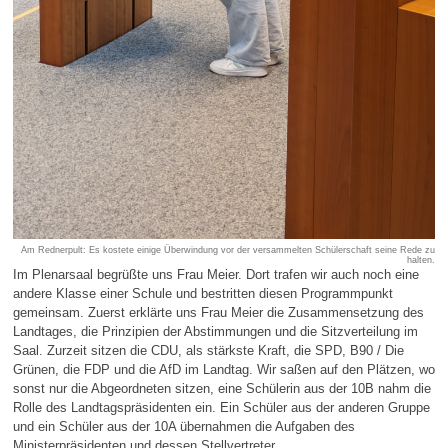
Am Rednerpult: Es kostete einige Überwindung vor der versammelten Schülerschaft seine Rede zu
halten.
Im Plenarsaal begrüßte uns Frau Meier. Dort trafen wir auch noch eine
andere Klasse einer Schule und bestritten diesen Programmpunkt
gemeinsam. Zuerst erklärte uns Frau Meier die Zusammensetzung des
Landtages, die Prinzipien der Abstimmungen und die Sitzverteilung im
Saal. Zurzeit sitzen die CDU, als stärkste Kraft, die SPD, B90 / Die
Grünen, die FDP und die AfD im Landtag. Wir saßen auf den Plätzen, wo
sonst nur die Abgeordneten sitzen, eine Schülerin aus der 10B nahm die
Rolle des Landtagspräsidenten ein. Ein Schüler aus der anderen Gruppe
und ein Schüler aus der 10A übernahmen die Aufgaben des
Ministerpräsidenten und dessen Stellvertreter.