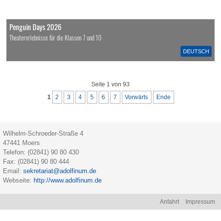
Penguin Days 2026
Theatererlebnisse für die Klassen 7 und 10
DEUTSCH
Seite 1 von 93
1
2
3
4
5
6
7
Vorwärts
Ende
Wilhelm-Schroeder-Straße 4
47441
Moers
Telefon:
(02841) 90 80 430
Fax:
(02841) 90 80 444
Email:
sekretariat@adolfinum.de
Webseite:
http://www.adolfinum.de
Na
Anfahrt
Impressum
üb