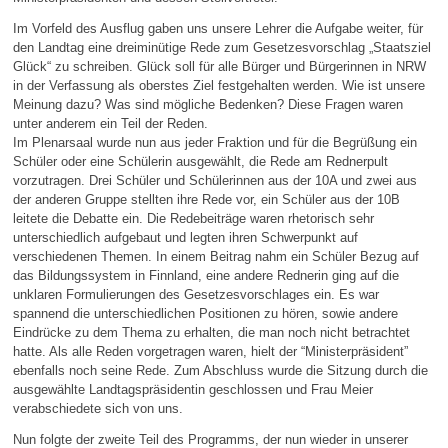
Im Vorfeld des Ausflug gaben uns unsere Lehrer die Aufgabe weiter, für
den Landtag eine dreiminütige Rede zum Gesetzesvorschlag „Staatsziel
Glück“ zu schreiben. Glück soll für alle Bürger und Bürgerinnen in NRW
in der Verfassung als oberstes Ziel festgehalten werden. Wie ist unsere
Meinung dazu? Was sind mögliche Bedenken? Diese Fragen waren
unter anderem ein Teil der Reden.
Im Plenarsaal wurde nun aus jeder Fraktion und für die Begrüßung ein
Schüler oder eine Schülerin ausgewählt, die Rede am Rednerpult
vorzutragen. Drei Schüler und Schülerinnen aus der 10A und zwei aus
der anderen Gruppe stellten ihre Rede vor, ein Schüler aus der 10B
leitete die Debatte ein. Die Redebeiträge waren rhetorisch sehr
unterschiedlich aufgebaut und legten ihren Schwerpunkt auf
verschiedenen Themen. In einem Beitrag nahm ein Schüler Bezug auf
das Bildungssystem in Finnland, eine andere Rednerin ging auf die
unklaren Formulierungen des Gesetzesvorschlages ein. Es war
spannend die unterschiedlichen Positionen zu hören, sowie andere
Eindrücke zu dem Thema zu erhalten, die man noch nicht betrachtet
hatte. Als alle Reden vorgetragen waren, hielt der “Ministerpräsident”
ebenfalls noch seine Rede. Zum Abschluss wurde die Sitzung durch die
ausgewählte Landtagspräsidentin geschlossen und Frau Meier
verabschiedete sich von uns.
Nun folgte der zweite Teil des Programms, der nun wieder in unserer