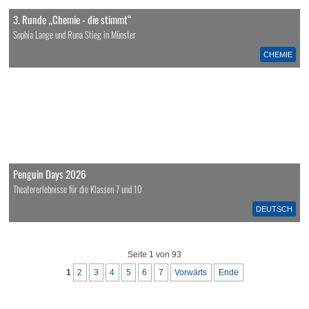
3. Runde „Chemie - die stimmt“
Sophia Lange und Runa Stieg in Münster
CHEMIE
Penguin Days 2026
Theatererlebnisse für die Klassen 7 und 10
DEUTSCH
Seite 1 von 93
1
2
3
4
5
6
7
Vorwärts
Ende