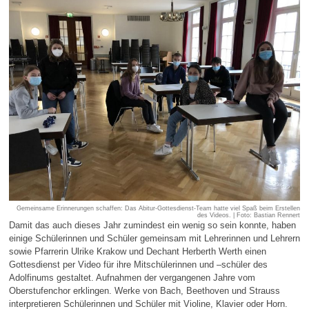
Gemeinsame Erinnerungen schaffen: Das Abitur-Gottesdienst-Team hatte viel Spaß beim Erstellen
des Videos. | Foto: Bastian Rennert
Damit das auch dieses Jahr zumindest ein wenig so sein konnte, haben
einige Schülerinnen und Schüler gemeinsam mit Lehrerinnen und Lehrern
sowie Pfarrerin Ulrike Krakow und Dechant Herberth Werth einen
Gottesdienst per Video für ihre Mitschülerinnen und –schüler des
Adolfinums gestaltet. Aufnahmen der vergangenen Jahre vom
Oberstufenchor erklingen. Werke von Bach, Beethoven und Strauss
interpretieren Schülerinnen und Schüler mit Violine, Klavier oder Horn.