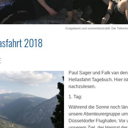
Gutgelaunt und sonnenbestrahlt: Die Teilneh
lasfahrt 2018
E
Paul Sager und Falk van den
Hellasfahrt Tagebuch. Hier ist
nachzulesen.
1. Tag:
Während die Sonne noch längst
unsere Abenteurergruppe um 
Düsseldorfer Flughafen. Vor 
unserem Ziel, der Heimat de