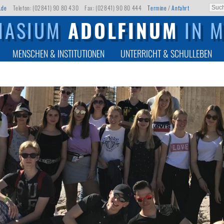
.de
Telefon: (02841) 90 80 430
Fax: (02841) 90 80 444
Termine
/
Anfahrt
NASIUM
ADOLFINUM
IN 
MENSCHEN & INSTITUTIONEN
UNTERRICHT & SCHULLEBEN