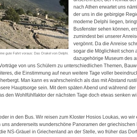
nach Athen erwartet uns näml
der uns in die gebirgige Regi
moderne Delphi liegen, bringt.
Busfenster sehen können, er
zumindest bei unserer Anreis
vergönnt. Da die Anreise schn
sogar die Möglichkeit schon 
eine gute Fahrt voraus: Das Orakel von Delphi.
dazugehörige Museum des an
e Vorträge von uns Schülern zu unterschiedlichen Themen, Bauwer
iteres, die Einstimmung auf neun weitere Tage voller beeindru
eherbergt. Man kann es wahrscheinlich als das mit Abstand rust
unsere Hauptsorge sein. Mit dem späten Abend und während der N
das den Wohlfühlfaktor der nächsten Tage doch etwas senken wi
eder in den Bus. Wir reisen zum Kloster Hosios Loukas, wo wir 
h uns andererseits wunderschöne Panoramen der griechischen L
ie NS-Gräuel in Griechenland an der Stelle, wo früher das Dorf 