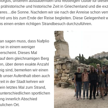
 Giorgos, unserem ausdauernden und redseligen Guide für dies
prähistorische und historische Zeit in Griechenland und die exz
eres…die Sonne. Nachdem wir sie nach der Anreise schon vermis
ird uns bis zum Ende der Reise begleiten. Diese Gelegenheit w
s einen ersten richtigen Strandbesuch durchzuführen.
an sagen muss, dass Nafplio
ise in einem weniger
 erscheint. Dieses Mal
 auf dem gleichnamigen Berg
en, über deren exakte Anzahl
inig sind, bemerken wir einen
b unser Aufenthalt oben auch
zeit in der Stadt kehren wir
ein letztes Mal zum Strand,
unterschiedlichen sportlichen
ng innerlich Abschied
lichen Ort.