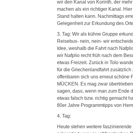
wir den Kanal von Korinth, der mehr
machen als ein richtiger Kanal. Hie
Stand halten kann. Nachmittags errei
Gelegenheit zur Erkundung des Orte
3. Tag: Wir als kühne Gruppe erkund
Reisebus- nein, nein- wir entscheid
Idee, weshalb die Fahrt nach Nafpli
wir Nafplio recht früh nach dem Be
etwas Freizeit. Zurück in Tolo wand
für die Griechenlandfahrt zusätzlich
offenbaren sich uns erneut schöne 
MÜCKEN. Es mag zwar übertrieben k
sagen, dass, wenn man zum Ende der 
etwas falsch bzw. richtig gemacht h
80er Jahre Programmtipps von Herr
4. Tag:
Heute stehen weitere faszinierende