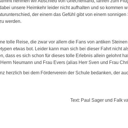
estimmt nehmen wir Abschied von Griechenland, fahren zum Flug
abei unsere Heimkehr leider nicht aufhalten und so kommen wi
raturunterschied, der einem das Gefühl gibt von einem sonnige
 zu werden.
ne tolle Reise, die zwar vor allem die Fans von antiken Steine
ypen etwas bot. Leider kann man sich bei dieser Fahrt nicht 
n, dass es sich schon für dieses tolle Erlebnis allein gelohnt h
Herrn Neumann und Frau Evers (alias Herr Sven und Frau Christ
nz herzlich bei dem Förderverein der Schule bedanken, der auch
Text: Paul Sager und Falk v