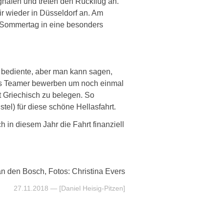
hafen und treten den Rückflug an.
r wieder in Düsseldorf an. Am
n Sommertag in eine besonders
n bediente, aber man kann sagen,
als Teamer bewerben um noch einmal
at Griechisch zu belegen. So
el) für diese schöne Hellasfahrt.
 in diesem Jahr die Fahrt finanziell
an den Bosch, Fotos: Christina Evers
27.11.2018
— [Daniel Heisig-Pitzen]