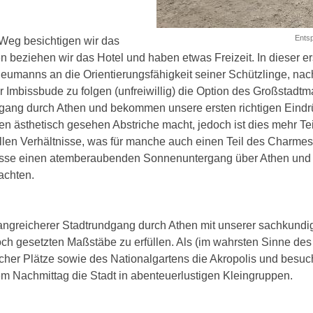
Entsp
Weg besichtigen wir das
 beziehen wir das Hotel und haben etwas Freizeit. In dieser e
umanns an die Orientierungsfähigkeit seiner Schützlinge, nac
Imbissbude zu folgen (unfreiwillig) die Option des Großstadt
ng durch Athen und bekommen unsere ersten richtigen Eindrück
en ästhetisch gesehen Abstriche macht, jedoch ist dies mehr Tei
ziellen Verhältnisse, was für manche auch einen Teil des Charm
rrasse einen atemberaubenden Sonnenuntergang über Athen und 
achten.
ngreicherer Stadtrundgang durch Athen mit unserer sachkundigen
och gesetzten Maßstäbe zu erfüllen. Als (im wahrsten Sinne de
icher Plätze sowie des Nationalgartens die Akropolis und besuc
 Nachmittag die Stadt in abenteuerlustigen Kleingruppen.