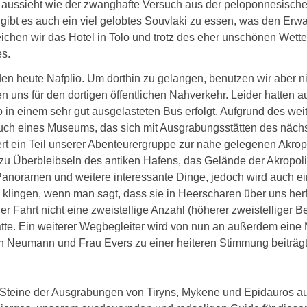
 aussieht wie der zwanghafte Versuch aus der peloponnesischen 
r gibt es auch ein viel gelobtes Souvlaki zu essen, was den Er
chen wir das Hotel in Tolo und trotz des eher unschönen Wetters
s.
en heute Nafplio. Um dorthin zu gelangen, benutzen wir aber ni
en uns für den dortigen öffentlichen Nahverkehr. Leider hatten
o in einem sehr gut ausgelasteten Bus erfolgt. Aufgrund des wei
such eines Museums, das sich mit Ausgrabungsstätten des nächs
ert ein Teil unserer Abenteurergruppe zur nahe gelegenen Akrop
 zu Überbleibseln des antiken Hafens, das Gelände der Akropolis
Panoramen und weitere interessante Dinge, jedoch wird auch ein
lingen, wenn man sagt, dass sie in Heerscharen über uns herf
Fahrt nicht eine zweistellige Anzahl (höherer zweistelliger B
atte. Ein weiterer Wegbegleiter wird von nun an außerdem eine
n Neumann und Frau Evers zu einer heiteren Stimmung beiträgt
 Steine der Ausgrabungen von Tiryns, Mykene und Epidauros au