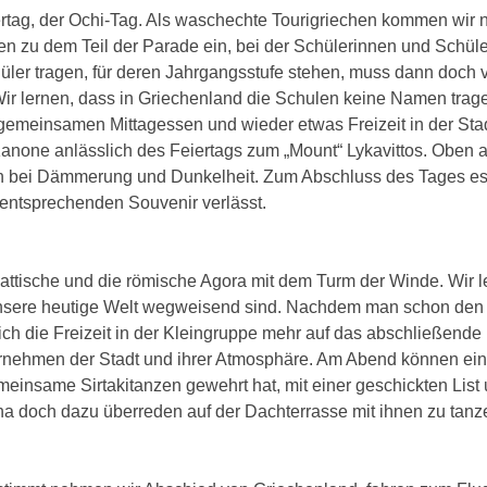
iertag, der Ochi-Tag. Als waschechte Tourigriechen kommen wir n
n zu dem Teil der Parade ein, bei der Schülerinnen und Schüler
chüler tragen, für deren Jahrgangsstufe stehen, muss dann doch
 Wir lernen, dass in Griechenland die Schulen keine Namen trag
gemeinsamen Mittagessen und wieder etwas Freizeit in der Sta
anone anlässlich des Feiertags zum „Mount“ Lykavittos. Oben 
n bei Dämmerung und Dunkelheit. Zum Abschluss des Tages es
 entsprechenden Souvenir verlässt.
attische und die römische Agora mit dem Turm der Winde. Wir l
 unsere heutige Welt wegweisend sind. Nachdem man schon den
ich die Freizeit in der Kleingruppe mehr auf das abschließend
hrnehmen der Stadt und ihrer Atmosphäre. Am Abend können ei
insame Sirtakitanzen gewehrt hat, mit einer geschickten List 
na doch dazu überreden auf der Dachterrasse mit ihnen zu tanz