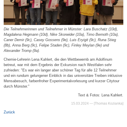
Die Teilnehmerinnen und Teilnehmer in Münster: Lara Buschatz (10d),
Magdalena Hegmann (10d), Nike Skorwider (10a), Timo Bernoth (10a),
Caner Demir (9c), Casey Gossens (9e), Luis Eryigit (9c), Runa Stieg
(8b), Anna Berg (9c), Felipe Staden (9c), Finley Meylan (9e) und
Alexander Tromp (9a).
Chemie-Lehrerin Lena Kahlert, die den Wettbewernb am Adolfinum
betreut, war mit dem Ergebnis der Exkursion nach Westfalen sehr
zufrieden: "Es war ein langer aber schöner Tag für alle 12 Teilnehmer
und ein rundum gelungener Einblick in das universitäre Treiben inklusive
Mensabesuch, farbenfroher Experimentalvorlesung und kurzer Citytour
durch Münster."
Text & Fotos: Lena Kahlert.
15.03.2024
— [Thomas Kozianka]
Zurück