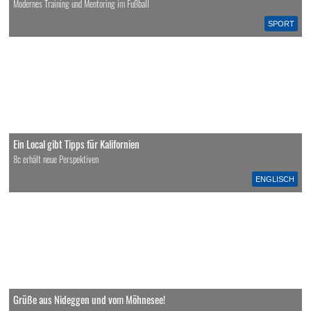
Modernes Training und Mentoring im Fußball
SPORT
Ein Local gibt Tipps für Kalifornien
8c erhält neue Perspektiven
ENGLISCH
Grüße aus Nideggen und vom Möhnesee!