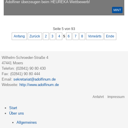
Adolfiner überzeugen beim HEUREKA Wettbewerb!
MINT
Seite 5 von 93
Anfang
Zurück
2
3
4
5
6
7
8
Vorwärts
Ende
Wilhelm-Schroeder-Straße 4
47441
Moers
Telefon:
(02841) 90 80 430
Fax:
(02841) 90 80 444
Email:
sekretariat@adolfinum.de
Webseite:
http://www.adolfinum.de
Na
Anfahrt
Impressum
üb
Start
Über uns
Allgemeines