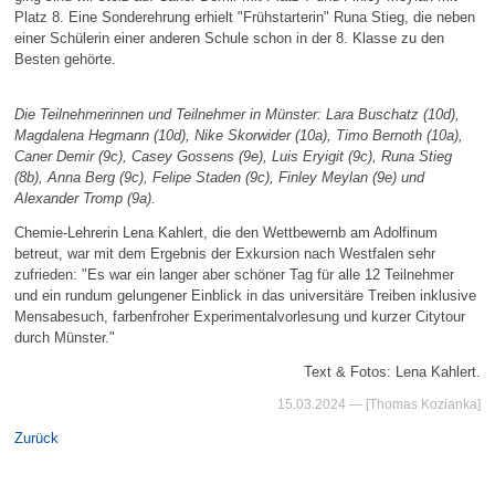
Platz 8. Eine Sonderehrung erhielt "Frühstarterin" Runa Stieg, die neben
einer Schülerin einer anderen Schule schon in der 8. Klasse zu den
Besten gehörte.
Die Teilnehmerinnen und Teilnehmer in Münster: Lara Buschatz (10d),
Magdalena Hegmann (10d), Nike Skorwider (10a), Timo Bernoth (10a),
Caner Demir (9c), Casey Gossens (9e), Luis Eryigit (9c), Runa Stieg
(8b), Anna Berg (9c), Felipe Staden (9c), Finley Meylan (9e) und
Alexander Tromp (9a).
Chemie-Lehrerin Lena Kahlert, die den Wettbewernb am Adolfinum
betreut, war mit dem Ergebnis der Exkursion nach Westfalen sehr
zufrieden: "Es war ein langer aber schöner Tag für alle 12 Teilnehmer
und ein rundum gelungener Einblick in das universitäre Treiben inklusive
Mensabesuch, farbenfroher Experimentalvorlesung und kurzer Citytour
durch Münster."
Text & Fotos: Lena Kahlert.
15.03.2024
— [Thomas Kozianka]
Zurück