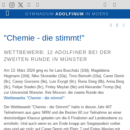
GYMNASIUM
ADOLFINUM
IN MOERS
"Chemie - die stimmt!"
WETTBEWERB: 12 ADOLFINER BEI DER
ZWEITEN RUNDE IN MÜNSTER
Am 13. März 2024 ging es für Lara Buschatz (10d), Magdalena
Hegmann (10d), Nike Skorwider (10a), Timo Bernoth (10a), Caner Demir
(9c), Casey Gossens (9e), Luis Eryigit (9c), Runa Stieg (8b), Anna Berg
(9c), Felipe Staden (9c), Finley Meylan (9e) und Alexander Tromp (9a)
zur Universität Münster. Ihre Mission: die zweite Runde des
Wettbewerbs "Chemie - die stimmt!"
.
Der Wettbewerb "Chemie - die Stimmt!" hatte in diesen Jahr 407
Teilnehmern aus ganz NRW und die Besten 60 zur Teilnahme an einer
dreistündigen Klausur geladen um die 6 Finalisten auf Landesebene zu
ermitteln. Und auch wenn es am Ende knapp am Siegerpodest vorbei
ging sind wir stolz auf Caner Demir mit Platz 7 und Finley Meylan mit