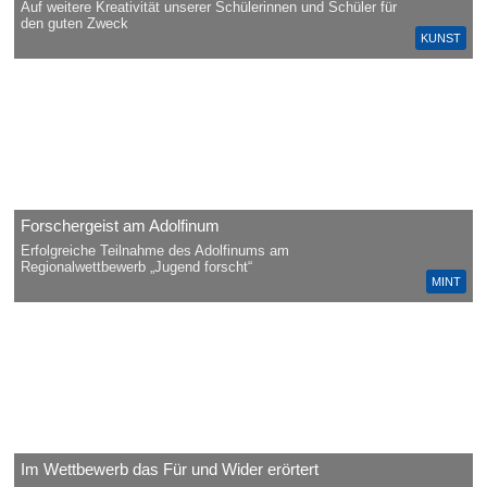
Auf weitere Kreativität unserer Schülerinnen und Schüler für
den guten Zweck
KUNST
Forschergeist am Adolfinum
Erfolgreiche Teilnahme des Adolfinums am
Regionalwettbewerb „Jugend forscht“
MINT
Im Wettbewerb das Für und Wider erörtert