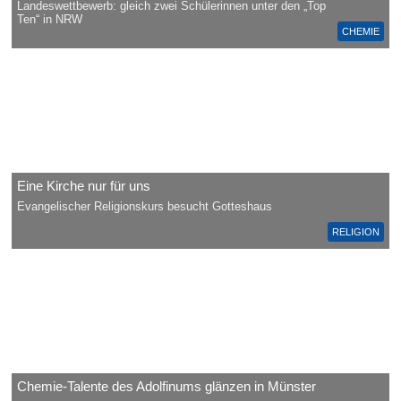
Landeswettbewerb: gleich zwei Schülerinnen unter den „Top
Ten“ in NRW
CHEMIE
Eine Kirche nur für uns
Evangelischer Religionskurs besucht Gotteshaus
RELIGION
Chemie-Talente des Adolfinums glänzen in Münster