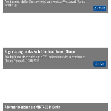
Adolfinerinnen stellen Chemie-Projekt beim Regional-Wettbewerb "Jugend
forscht" vor
CHEMIE
Begeisterung für das Fach Chemie auf hohem Niveau
Adolfinerin qualifizierte sich zum NRW-Landesseminar der Internationalen
Chemie-Olympiade (IChO) 2015
CHEMIE
Adolfiner besuchen die MINT400 in Berlin