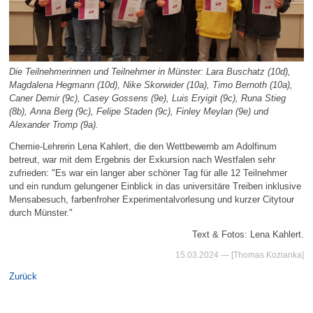
Die Teilnehmerinnen und Teilnehmer in Münster: Lara Buschatz (10d),
Magdalena Hegmann (10d), Nike Skorwider (10a), Timo Bernoth (10a),
Caner Demir (9c), Casey Gossens (9e), Luis Eryigit (9c), Runa Stieg
(8b), Anna Berg (9c), Felipe Staden (9c), Finley Meylan (9e) und
Alexander Tromp (9a).
Chemie-Lehrerin Lena Kahlert, die den Wettbewernb am Adolfinum
betreut, war mit dem Ergebnis der Exkursion nach Westfalen sehr
zufrieden: "Es war ein langer aber schöner Tag für alle 12 Teilnehmer
und ein rundum gelungener Einblick in das universitäre Treiben inklusive
Mensabesuch, farbenfroher Experimentalvorlesung und kurzer Citytour
durch Münster."
Text & Fotos: Lena Kahlert.
15.03.2024
— [Thomas Kozianka]
Zurück