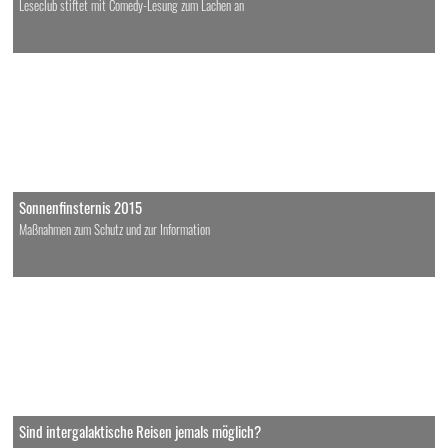
Leseclub stiftet mit Comedy-Lesung zum Lachen an
Sonnenfinsternis 2015
Maßnahmen zum Schutz und zur Information
Sind intergalaktische Reisen jemals möglich?