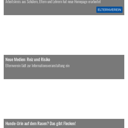
Arbeitskreis aus Schülern, Eltern und Lehrern hat neue Homepage erarbeitet
ELTERNVEREIN
Neue Medien: Reiz und Risiko
Elternverein lädt zur Informationsveranstaltung ein
Hunde-Urin auf dem Rasen? Das gibt Flecken!