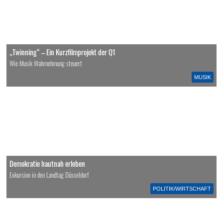
„Twinning“ – Ein Kurzfilmprojekt der Q1
Wie Musik Wahrnehmung steuert
MUSIK
Demokratie hautnah erleben
Exkursion in den Landtag Düsseldorf
POLITIK/WIRTSCHAFT