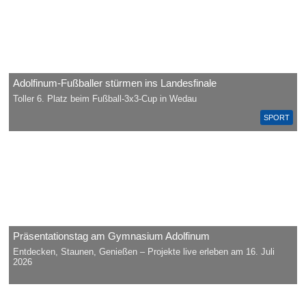
Adolfinum-Fußballer stürmen ins Landesfinale
Toller 6. Platz beim Fußball-3x3-Cup in Wedau
SPORT
Präsentationstag am Gymnasium Adolfinum
Entdecken, Staunen, Genießen – Projekte live erleben am 16. Juli
2026