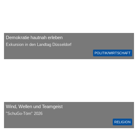
Demokratie hautnah erleben
Exkursion in den Landtag Düsseldorf
POLITIK/WIRTSCHAFT
Wind, Wellen und Teamgeist
"SchuGo-Törn" 2026
RELIGION