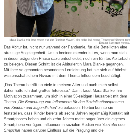
Mara Blanke mit ihrer Arbeit vor der "Berliner Mauer", die leider bei keiner Theateraufführung zum
Einsatz kommen konnte.
Das Abitur ist, nicht nur während der Pandemie, für alle Beteiligten eine
stressige Angelegenheit. Umso beeindruckender ist es, wenn man sich
in dieser prägenden Phase dazu entscheidet, noch ein fünftes Abiturfach
zu belegen. Diesen Schritt ist die Abiturientin Mara Blanke gegangen.
Mit ihrer so genannten besonderen Lernleistung hat sie sich auf höchst
wissenschaftlichem Niveau mit dem Thema Influencern beschäftigt.
„Das Thema betrifft so viele in meinem Alter und auch mich selbst,
daher hatte ich dort großes Interesse.“ Damit fasst Mara Blanke ihre
Motivation zusammen, um sich in einer 55-seitigen Hausarbeit mit dem
Thema
„Die Bedeutung von Influencern für den Sozialisationsprozess
von Kindern und Jugendlichen“
zu befassen. Hierbei konnte sie
feststellen, dass Kinder bereits ab sechs Jahren regelmäßig Kontakt mit
Smartphones haben und ab zehn Jahren meist sogar über ein eigenes
Smartphone verfügen. Influencer in sozialen Medien wie
YouTube
oder
Snapchat
haben darüber Einfluss auf die Prägung und die