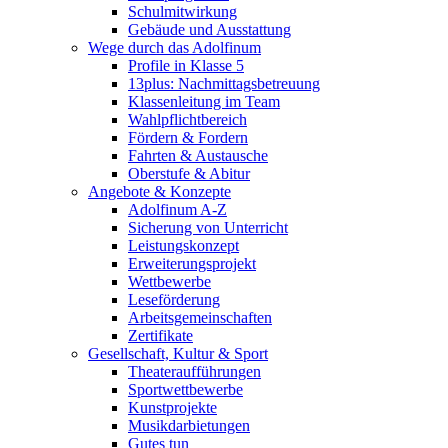
Schulmitwirkung
Gebäude und Ausstattung
Wege durch das Adolfinum
Profile in Klasse 5
13plus: Nachmittagsbetreuung
Klassenleitung im Team
Wahlpflichtbereich
Fördern & Fordern
Fahrten & Austausche
Oberstufe & Abitur
Angebote & Konzepte
Adolfinum A-Z
Sicherung von Unterricht
Leistungskonzept
Erweiterungsprojekt
Wettbewerbe
Leseförderung
Arbeitsgemeinschaften
Zertifikate
Gesellschaft, Kultur & Sport
Theateraufführungen
Sportwettbewerbe
Kunstprojekte
Musikdarbietungen
Gutes tun