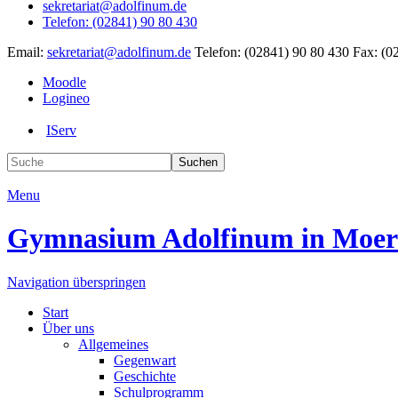
sekretariat@adolfinum.de
Telefon: (02841) 90 80 430
Email:
sekretariat@adolfinum.de
Telefon: (02841) 90 80 430
Fax: (0
Moodle
Logineo
IServ
Suchen
Menu
Gymnasium
Adolfinum
in Moer
Navigation überspringen
Start
Über uns
Allgemeines
Gegenwart
Geschichte
Schulprogramm