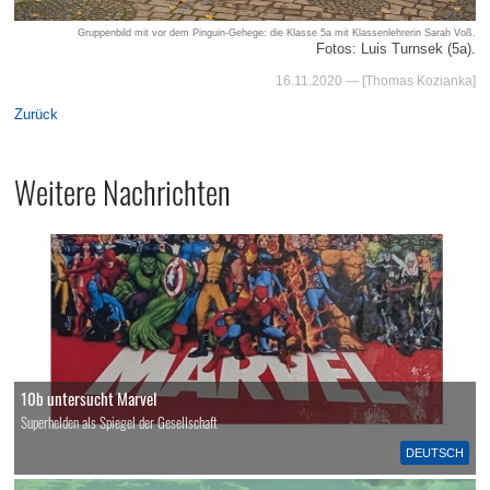
Gruppenbild mit vor dem Pinguin-Gehege: die Klasse 5a mit Klassenlehrerin Sarah Voß.
Fotos: Luis Turnsek (5a).
16.11.2020
— [Thomas Kozianka]
Zurück
Weitere Nachrichten
10b untersucht Marvel
Superhelden als Spiegel der Gesellschaft
DEUTSCH