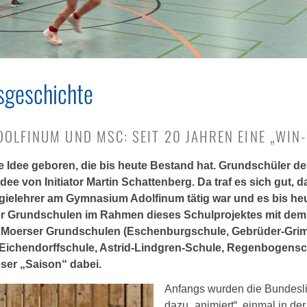
gsgeschichte
OLFINUM UND MSC: SEIT 20 JAHREN EINE „WIN-
 Idee geboren, die bis heute Bestand hat. Grundschüler der
Idee von Initiator Martin Schattenberg. Da traf es sich gut, 
ielehrer am Gymnasium Adolfinum tätig war und es bis heute 
 Grundschulen im Rahmen dieses Schulprojektes mit dem V
f Moerser Grundschulen (Eschenburgschule, Gebrüder-Grim
Eichendorffschule, Astrid-Lindgren-Schule, Regenbogensch
eser „Saison“ dabei.
Anfangs wurden die Bundesli
dazu „animiert“, einmal in d