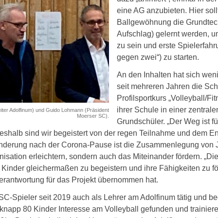
eine AG anzubieten. Hier sol
Ballgewöhnung die Grundtech
Aufschlag) gelernt werden, u
zu sein und erste Spielerfahr
gegen zwei“) zu starten.
An den Inhalten hat sich wen
seit mehreren Jahren die Sc
Profilsportkurs „Volleyball/F
ihrer Schule in einer zentral
eiter Adolfinum) und Guido Lohmann (Präsident
Moerser SC).
Grundschüler. „Der Weg ist fü
shalb sind wir begeistert von der regen Teilnahme und dem E
 Änderung nach der Corona-Pause ist die Zusammenlegung von 
ganisation erleichtern, sondern auch das Miteinander fördern. „
le Kinder gleichermaßen zu begeistern und ihre Fähigkeiten zu f
verantwortung für das Projekt übernommen hat.
SC-Spieler seit 2019 auch als Lehrer am Adolfinum tätig und b
knapp 80 Kinder Interesse am Volleyball gefunden und trainiere