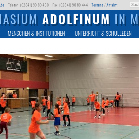
.de
Telefon: (02841) 90 80 430
Fax: (02841) 90 80 444
Termine
/
Anfahrt
NASIUM
ADOLFINUM
IN 
MENSCHEN & INSTITUTIONEN
UNTERRICHT & SCHULLEBEN