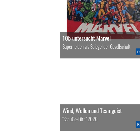
10b untersucht Marvel
Superhelden als Spiegel der Gesellschaft
D
Wind, Wellen und Teamgeist
"SchuGo-Törn" 2026
R