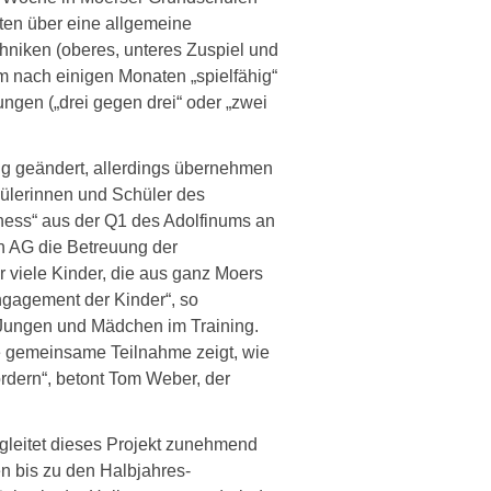
lten über eine allgemeine
niken (oberes, unteres Zuspiel und
m nach einigen Monaten „spielfähig“
ungen („drei gegen drei“ oder „zwei
ig geändert, allerdings übernehmen
hülerinnen und Schüler des
itness“ aus der Q1 des Adolfinums an
en AG die Betreuung der
r viele Kinder, die aus ganz Moers
ngagement der Kinder“, so
Jungen und Mädchen im Training.
Die gemeinsame Teilnahme zeigt, wie
ördern“, betont Tom Weber, der
egleitet dieses Projekt zunehmend
n bis zu den Halbjahres-