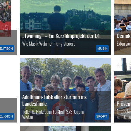
„Twinning“ – Ein Kurzfilmprojekt der Q1
Demokr
Wie Musik Wahrnehmung steuert
Exkursio
EUTSCH
MUSIK
Adolfinum-Fußballer stürmen ins
Präsen
Landesfinale
Entdecke
Toller 6. Platz beim Fußball-3x3-Cup in
am 16. J
Wedau
ELIGION
SPORT