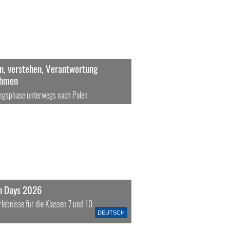
rn, verstehen, Verantwortung
ehmen
ngsphase unterwegs nach Polen
n Days 2026
rlebnisse für die Klassen 7 und 10
DEUTSCH