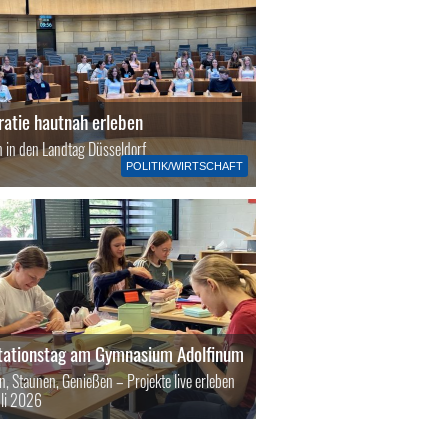
atie hautnah erleben
n in den Landtag Düsseldorf
POLITIK/WIRTSCHAFT
tationstag am Gymnasium Adolfinum
n, Staunen, Genießen – Projekte live erleben
uli 2026