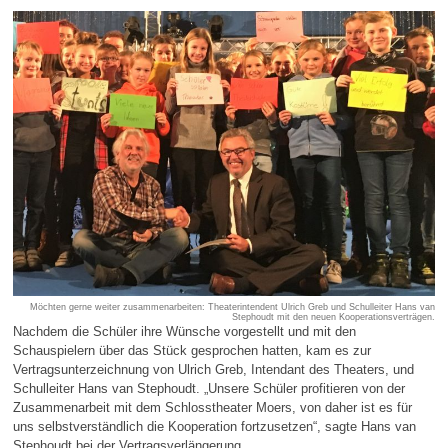
Möchten gerne weiter zusammenarbeiten: Theaterintendent Ulrich Greb und Schulleiter Hans van
Stephoudt mit den neuen Kooperationsverträgen.
Nachdem die Schüler ihre Wünsche vorgestellt und mit den
Schauspielern über das Stück gesprochen hatten, kam es zur
Vertragsunterzeichnung von Ulrich Greb, Intendant des Theaters, und
Schulleiter Hans van Stephoudt. „Unsere Schüler profitieren von der
Zusammenarbeit mit dem Schlosstheater Moers, von daher ist es für
uns selbstverständlich die Kooperation fortzusetzen“, sagte Hans van
Stephoudt bei der Vertragsverlängerung.