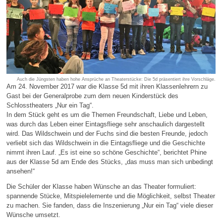
Auch die Jüngsten haben hohe Ansprüche an Theaterstücke: Die 5d präsentiert ihre Vorschläge.
Am 24. November 2017 war die Klasse 5d mit ihren Klassenlehrern zu
Gast bei der Generalprobe zum dem neuen Kinderstück des
Schlosstheaters „Nur ein Tag“.
In dem Stück geht es um die Themen Freundschaft, Liebe und Leben,
was durch das Leben einer Eintagsfliege sehr anschaulich dargestellt
wird. Das Wildschwein und der Fuchs sind die besten Freunde, jedoch
verliebt sich das Wildschwein in die Eintagsfliege und die Geschichte
nimmt ihren Lauf. „Es ist eine so schöne Geschichte“, berichtet Phine
aus der Klasse 5d am Ende des Stücks, „das muss man sich unbedingt
ansehen!“
Die Schüler der Klasse haben Wünsche an das Theater formuliert:
spannende Stücke, Mitspielelemente und die Möglichkeit, selbst Theater
zu machen. Sie fanden, dass die Inszenierung „Nur ein Tag“ viele dieser
Wünsche umsetzt.