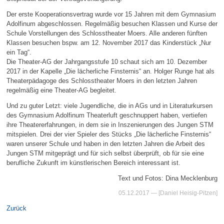
Der erste Kooperationsvertrag wurde vor 15 Jahren mit dem Gymnasium
Adolfinum abgeschlossen. Regelmäßig besuchen Klassen und Kurse der
Schule Vorstellungen des Schlosstheater Moers. Alle anderen fünften
Klassen besuchen bspw. am 12. November 2017 das Kinderstück „Nur
ein Tag“.
Die Theater-AG der Jahrgangsstufe 10 schaut sich am 10. Dezember
2017 in der Kapelle „Die lächerliche Finsternis“ an. Holger Runge hat als
Theaterpädagoge des Schlosstheater Moers in den letzten Jahren
regelmäßig eine Theater-AG begleitet.
Und zu guter Letzt: viele Jugendliche, die in AGs und in Literaturkursen
des Gymnasium Adolfinum Theaterluft geschnuppert haben, vertiefen
ihre Theatererfahrungen, in dem sie in Inszenierungen des Jungen STM
mitspielen. Drei der vier Spieler des Stücks „Die lächerliche Finsternis“
waren unserer Schule und haben in den letzten Jahren die Arbeit des
Jungen STM mitgeprägt und für sich selbst überprüft, ob für sie eine
berufliche Zukunft im künstlerischen Bereich interessant ist.
Text und Fotos: Dina Mecklenburg
05.12.2017
— [Daniel Heisig-Pitzen]
Zurück