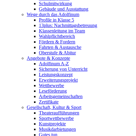
Schulmitwirkung
Gebäude und Ausstattung
Wege durch das Adolfinum
Profile in Klasse 5
13plus: Nachmittagsbetreuung
Klassenleitung im Team
Wahlpflichtbereich
Fördern & Fordern
Fahrten & Austausche
Oberstufe & Abitur
Angebote & Konzepte
Adolfinum A-Z
Sicherung von Unterricht
Leistungskonzept
Erweiterungsprojekt
Wettbewerbe
Leseförderung
Arbeitsgemeinschaften
Zertifikate
Gesellschaft, Kultur & Sport
Theateraufführungen
Sportwettbewerbe
Kunstprojekte
Musikdarbietungen
Gutes tun