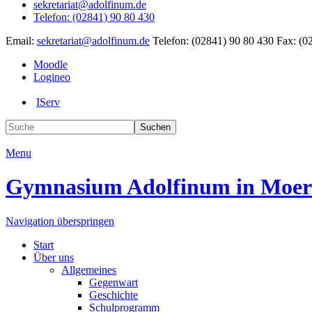
sekretariat@adolfinum.de
Telefon: (02841) 90 80 430
Email:
sekretariat@adolfinum.de
Telefon: (02841) 90 80 430
Fax: (0
Moodle
Logineo
IServ
Suchen
Menu
Gymnasium
Adolfinum
in Moer
Navigation überspringen
Start
Über uns
Allgemeines
Gegenwart
Geschichte
Schulprogramm