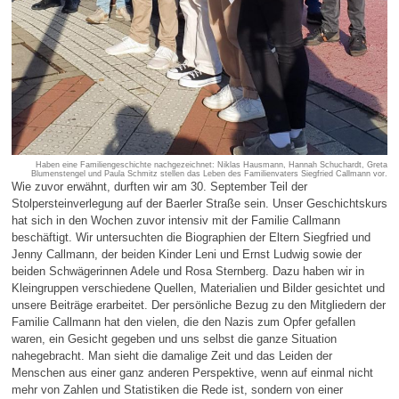
Haben eine Familiengeschichte nachgezeichnet: Niklas Hausmann, Hannah Schuchardt, Greta
Blumenstengel und Paula Schmitz stellen das Leben des Familienvaters Siegfried Callmann vor.
Wie zuvor erwähnt, durften wir am 30. September Teil der
Stolpersteinverlegung auf der Baerler Straße sein. Unser Geschichtskurs
hat sich in den Wochen zuvor intensiv mit der Familie Callmann
beschäftigt. Wir untersuchten die Biographien der Eltern Siegfried und
Jenny Callmann, der beiden Kinder Leni und Ernst Ludwig sowie der
beiden Schwägerinnen Adele und Rosa Sternberg. Dazu haben wir in
Kleingruppen verschiedene Quellen, Materialien und Bilder gesichtet und
unsere Beiträge erarbeitet. Der persönliche Bezug zu den Mitgliedern der
Familie Callmann hat den vielen, die den Nazis zum Opfer gefallen
waren, ein Gesicht gegeben und uns selbst die ganze Situation
nahegebracht. Man sieht die damalige Zeit und das Leiden der
Menschen aus einer ganz anderen Perspektive, wenn auf einmal nicht
mehr von Zahlen und Statistiken die Rede ist, sondern von einer