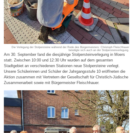
Die Verlegung der Stolpersteine während der Rede des Bürgermeisters: Christoph Fleischhauer
beteiligte sich auch an der Stolpersteinverlegung.
Am 30. September fand die diesjährige Stolpersteinverlegung in Moers
statt. Zwischen 10:00 und 12:30 Uhr wurden auf dem gesamten
Stadtgebiet an verschiedenen Stationen neue Stolpersteine verlegt.
Unsere Schülerinnen und Schüler der Jahrgangsstufe 10 eröffneten die
Aktion zusammen mit Vertretern der Gesellschaft für Christlich-Jüdische
Zusammenarbeit sowie mit Bürgermeister Fleischhauer.