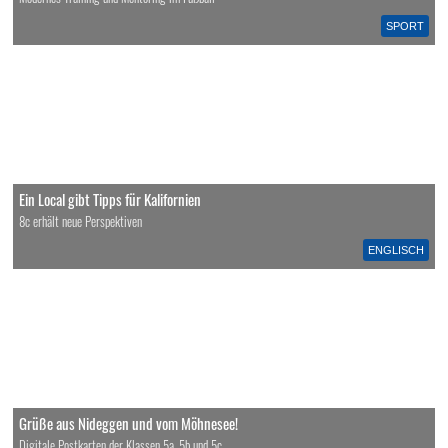
SPORT
Ein Local gibt Tipps für Kalifornien
8c erhält neue Perspektiven
ENGLISCH
Grüße aus Nideggen und vom Möhnesee!
Digitale Postkarten der Klassen 5a, 5b und 5c