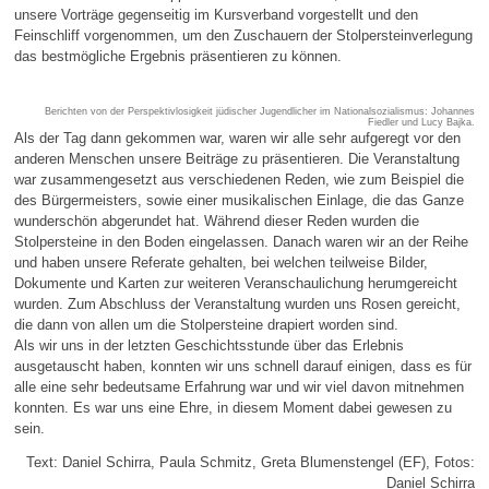
unsere Vorträge gegenseitig im Kursverband vorgestellt und den
Feinschliff vorgenommen, um den Zuschauern der Stolpersteinverlegung
das bestmögliche Ergebnis präsentieren zu können.
Berichten von der Perspektivlosigkeit jüdischer Jugendlicher im Nationalsozialismus: Johannes
Fiedler und Lucy Bajka.
Als der Tag dann gekommen war, waren wir alle sehr aufgeregt vor den
anderen Menschen unsere Beiträge zu präsentieren. Die Veranstaltung
war zusammengesetzt aus verschiedenen Reden, wie zum Beispiel die
des Bürgermeisters, sowie einer musikalischen Einlage, die das Ganze
wunderschön abgerundet hat. Während dieser Reden wurden die
Stolpersteine in den Boden eingelassen. Danach waren wir an der Reihe
und haben unsere Referate gehalten, bei welchen teilweise Bilder,
Dokumente und Karten zur weiteren Veranschaulichung herumgereicht
wurden. Zum Abschluss der Veranstaltung wurden uns Rosen gereicht,
die dann von allen um die Stolpersteine drapiert worden sind.
Als wir uns in der letzten Geschichtsstunde über das Erlebnis
ausgetauscht haben, konnten wir uns schnell darauf einigen, dass es für
alle eine sehr bedeutsame Erfahrung war und wir viel davon mitnehmen
konnten. Es war uns eine Ehre, in diesem Moment dabei gewesen zu
sein.
Text: Daniel Schirra, Paula Schmitz, Greta Blumenstengel (EF), Fotos:
Daniel Schirra