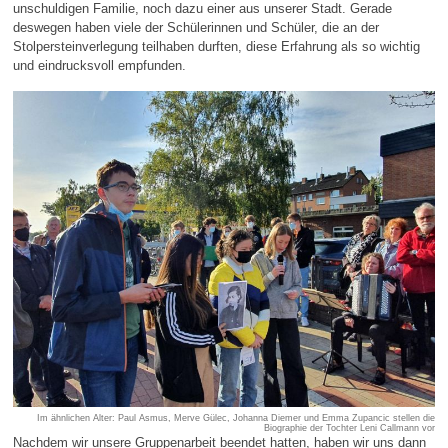
unschuldigen Familie, noch dazu einer aus unserer Stadt. Gerade
deswegen haben viele der Schülerinnen und Schüler, die an der
Stolpersteinverlegung teilhaben durften, diese Erfahrung als so wichtig
und eindrucksvoll empfunden.
Im ähnlichen Alter: Paul Asmus, Merve Gülec, Johanna Diemer und Emma Zupancic stellen die
Biographie der Tochter Leni Callmann vor
Nachdem wir unsere Gruppenarbeit beendet hatten, haben wir uns dann