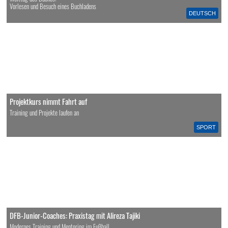
Vorlesen und Besuch eines Buchladens
DEUTSCH
Projektkurs nimmt Fahrt auf
Training und Projekte laufen an
SPORT
DFB-Junior-Coaches: Praxistag mit Alireza Tajiki
Modernes Training und Mentoring im Fußball