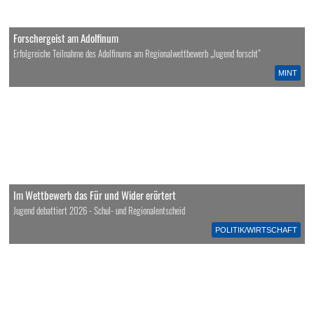
Forschergeist am Adolfinum
Erfolgreiche Teilnahme des Adolfinums am Regionalwettbewerb „Jugend forscht“
MINT
Im Wettbewerb das Für und Wider erörtert
Jugend debattiert 2026 - Schul- und Regionalentscheid
POLITIK/WIRTSCHAFT