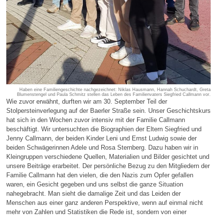
Haben eine Familiengeschichte nachgezeichnet: Niklas Hausmann, Hannah Schuchardt, Greta
Blumenstengel und Paula Schmitz stellen das Leben des Familienvaters Siegfried Callmann vor.
Wie zuvor erwähnt, durften wir am 30. September Teil der
Stolpersteinverlegung auf der Baerler Straße sein. Unser Geschichtskurs
hat sich in den Wochen zuvor intensiv mit der Familie Callmann
beschäftigt. Wir untersuchten die Biographien der Eltern Siegfried und
Jenny Callmann, der beiden Kinder Leni und Ernst Ludwig sowie der
beiden Schwägerinnen Adele und Rosa Sternberg. Dazu haben wir in
Kleingruppen verschiedene Quellen, Materialien und Bilder gesichtet und
unsere Beiträge erarbeitet. Der persönliche Bezug zu den Mitgliedern der
Familie Callmann hat den vielen, die den Nazis zum Opfer gefallen
waren, ein Gesicht gegeben und uns selbst die ganze Situation
nahegebracht. Man sieht die damalige Zeit und das Leiden der
Menschen aus einer ganz anderen Perspektive, wenn auf einmal nicht
mehr von Zahlen und Statistiken die Rede ist, sondern von einer