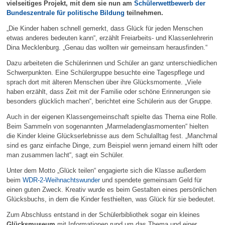
vielseitiges Projekt, mit dem sie nun am
Schülerwettbewerb der
Bundeszentrale für politische Bildung
teilnehmen.
„Die Kinder haben schnell gemerkt, dass Glück für jeden Menschen
etwas anderes bedeuten kann“, erzählt Freiarbeits- und Klassenlehrerin
Dina Mecklenburg. „Genau das wollten wir gemeinsam herausfinden.“
Dazu arbeiteten die Schülerinnen und Schüler an ganz unterschiedlichen
Schwerpunkten. Eine Schülergruppe besuchte eine Tagespflege und
sprach dort mit älteren Menschen über ihre Glücksmomente. „Viele
haben erzählt, dass Zeit mit der Familie oder schöne Erinnerungen sie
besonders glücklich machen“, berichtet eine Schülerin aus der Gruppe.
Auch in der eigenen Klassengemeinschaft spielte das Thema eine Rolle.
Beim Sammeln von sogenannten „Marmeladenglasmomenten“ hielten
die Kinder kleine Glückserlebnisse aus dem Schulalltag fest. „Manchmal
sind es ganz einfache Dinge, zum Beispiel wenn jemand einem hilft oder
man zusammen lacht“, sagt ein Schüler.
Unter dem Motto „Glück teilen“ engagierte sich die Klasse außerdem
beim
WDR-2-Weihnachtswunder
und spendete gemeinsam Geld für
einen guten Zweck. Kreativ wurde es beim Gestalten eines persönlichen
Glücksbuchs, in dem die Kinder festhielten, was Glück für sie bedeutet.
Zum Abschluss entstand in der Schülerbibliothek sogar ein kleines
Glücksmuseum
mit Informationen rund um das Thema und einer