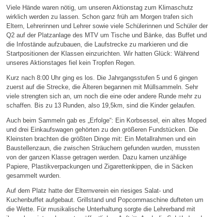
Viele Hände waren nötig, um unseren Aktionstag zum Klimaschutz
wirklich werden zu lassen. Schon ganz früh am Morgen trafen sich
Eltern, Lehrerinnen und Lehrer sowie viele Schülerinnen und Schüler der
Q2 auf der Platzanlage des MTV um Tische und Bänke, das Buffet und
die Infostände aufzubauen, die Laufstrecke zu markieren und die
Startpositionen der Klassen einzurichten. Wir hatten Glück: Während
unseres Aktionstages fiel kein Tropfen Regen.
Kurz nach 8:00 Uhr ging es los. Die Jahrgangsstufen 5 und 6 gingen
zuerst auf die Strecke, die Älteren begannen mit Müllsammeln. Sehr
viele strengten sich an, um noch die eine oder andere Runde mehr zu
schaffen. Bis zu 13 Runden, also 19,5km, sind die Kinder gelaufen.
Auch beim Sammeln gab es „Erfolge“: Ein Korbsessel, ein altes Moped
und drei Einkaufswagen gehörten zu den größeren Fundstücken. Die
Kleinsten brachten die größten Dinge mit: Ein Metallrahmen und ein
Baustellenzaun, die zwischen Sträuchern gefunden wurden, mussten
von der ganzen Klasse getragen werden. Dazu kamen unzählige
Papiere, Plastikverpackungen und Zigarettenkippen, die in Säcken
gesammelt wurden.
Auf dem Platz hatte der Elternverein ein riesiges Salat- und
Kuchenbuffet aufgebaut. Grillstand und Popcornmaschine dufteten um
die Wette. Für musikalische Unterhaltung sorgte die Lehrerband mit