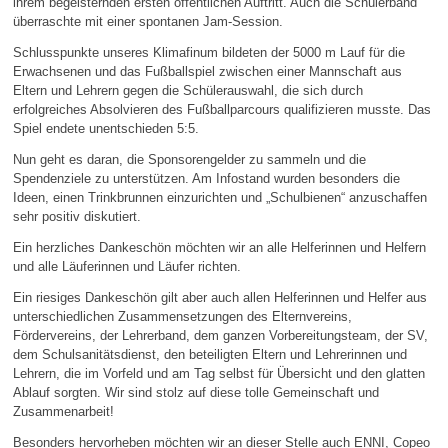
ihrem begeisternden ersten öffentlichen Auftritt. Auch die Schülerband
überraschte mit einer spontanen Jam-Session.
Schlusspunkte unseres Klimafinum bildeten der 5000 m Lauf für die
Erwachsenen und das Fußballspiel zwischen einer Mannschaft aus
Eltern und Lehrern gegen die Schülerauswahl, die sich durch
erfolgreiches Absolvieren des Fußballparcours qualifizieren musste. Das
Spiel endete unentschieden 5:5.
Nun geht es daran, die Sponsorengelder zu sammeln und die
Spendenziele zu unterstützen. Am Infostand wurden besonders die
Ideen, einen Trinkbrunnen einzurichten und „Schulbienen“ anzuschaffen
sehr positiv diskutiert.
Ein herzliches Dankeschön möchten wir an alle Helferinnen und Helfern
und alle Läuferinnen und Läufer richten.
Ein riesiges Dankeschön gilt aber auch allen Helferinnen und Helfer aus
unterschiedlichen Zusammensetzungen des Elternvereins,
Fördervereins, der Lehrerband, dem ganzen Vorbereitungsteam, der SV,
dem Schulsanitätsdienst, den beteiligten Eltern und Lehrerinnen und
Lehrern, die im Vorfeld und am Tag selbst für Übersicht und den glatten
Ablauf sorgten. Wir sind stolz auf diese tolle Gemeinschaft und
Zusammenarbeit!
Besonders hervorheben möchten wir an dieser Stelle auch ENNI, Copeo