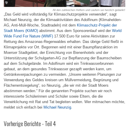
All den zahlreichen Helfern und Läufern sei herzlich gedankt!
„Das Geld wird vollständig für Klimaschutzprojekte verwendet“, sagt
Michael Neunzig, der die Klimaaktivitäten des Adolfinum (Klimahelden-
AG, Anti-Müll-Woche, Stadtradeln) mit dem
Klimaschutz-Projekt der
Stadt Moers (KliMO)
abstimmt. Aus dem Sponsorenlauf wird der
World
Wide Fund For Nature (WWF)
17.500 Euro für seine Aktivitäten zur
Rettung des Amazonas-Regenwaldes erhalten. Das übrige Geld fließt in
Klimaprojekte vor Ort. Begonnen wird mit einer Baumpflanzaktion im
Moerser Stadtgebiet, der Einrichtung von Bienenhotels und der
Unterstützung der Schulgarten-AG zur Bepflanzung der Baumscheiben
auf dem Schulgelände. Im Adolfinum wird ein Trinkwasserbrunnen
gebaut, an dem gesundes Trinkwasser gezapft werden kann, um
Getränkeverpackungen zu vermeiden. „Unsere weiteren Planungen zur
Verwendung des Geldes kreisen um Müllvermeidung, Begrünung und
Flächenentsiegelung“, so Neunzig, „die wir mit der Stadt Moers
abstimmen werden.“ Für die genannten Projekte suchen wir noch
interessierte Schülerinnen und Schüler sowie Eltern, die die
Verwirklichung mit Rat und Tat begleiten wollen. Wer mitmachen möchte,
meldet sich einfach bei
Michael Neunzig
.
Vorherige Berichte - Teil 4