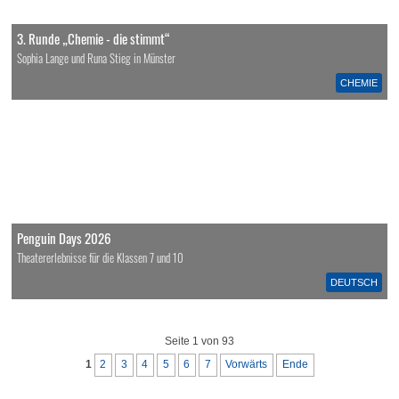
3. Runde „Chemie - die stimmt“
Sophia Lange und Runa Stieg in Münster
CHEMIE
Penguin Days 2026
Theatererlebnisse für die Klassen 7 und 10
DEUTSCH
Seite 1 von 93
1
2
3
4
5
6
7
Vorwärts
Ende