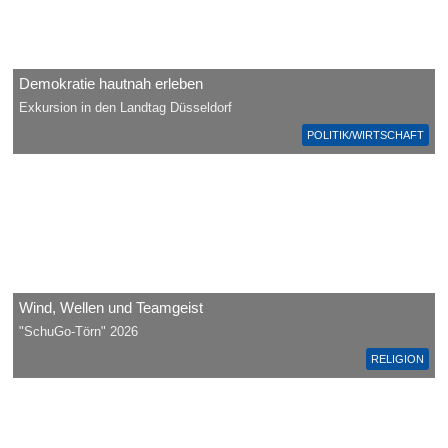
Demokratie hautnah erleben
Exkursion in den Landtag Düsseldorf
POLITIK/WIRTSCHAFT
Wind, Wellen und Teamgeist
"SchuGo-Törn" 2026
RELIGION