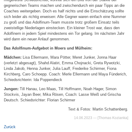
gegnerischen Teams machen und zwischendurch ein paar Tipps an die
Coaches weitergeben. Doch es half nichts und die Einschätzung sollte
sich leider als richtig erweisen: Alle Gegner waren einfach eine Nummer
zu groß und das Adolfinum-Team musste trotz großem Einsatz teils
zweistellige Niederlagen einstecken. Ein kleiner Trost war, dass den
Adolfinern in jedem Spiel mindestens ein Tor gelang. Im nächsten Jahr
wird dann ein neuer Anlauf genommen.
Das Adolfinum-Aufgebot in Moers und Mülheim:
Mädchen:
Lisa Ellermann, Mara Pötter, Meret Junker, Jonna Haar
(verletzt abgesagt), Shahd Alatiri, Emma Chojnacki, Greta Rywotzki,
Linda Jakob, Henna Junker, Julia Lauff, Frederike Schirmer, Fiona
Kirchberg, Caro Schoepp. Coach: Merle Ellermann und Maya Fünderich,
Schiedsrichterin: Ida Poppendieck
Jungen:
Till Hanau, Leo Maas, Till Hoffmann, Noah Hager, Simon
Stockvis, Jayan Beer, Mika Rösen, Coach: Lasse Weiß und Grischa
Deutsch. Schiedsrichter: Florian Schirmer
Text & Fotos: Martin Schattenberg.
14.06.2023
— [Thomas Kozianka]
Zurück