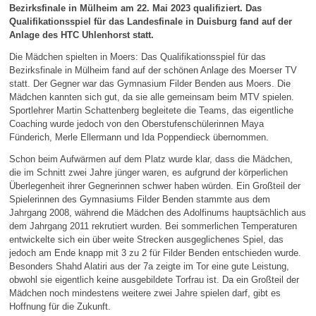
Bezirksfinale in Mülheim am 22. Mai 2023 qualifiziert. Das
Qualifikationsspiel für das Landesfinale in Duisburg fand auf der
Anlage des HTC Uhlenhorst statt.
Die Mädchen spielten in Moers: Das Qualifikationsspiel für das
Bezirksfinale in Mülheim fand auf der schönen Anlage des Moerser TV
statt. Der Gegner war das Gymnasium Filder Benden aus Moers. Die
Mädchen kannten sich gut, da sie alle gemeinsam beim MTV spielen.
Sportlehrer Martin Schattenberg begleitete die Teams, das eigentliche
Coaching wurde jedoch von den Oberstufenschülerinnen Maya
Fünderich, Merle Ellermann und Ida Poppendieck übernommen.
Schon beim Aufwärmen auf dem Platz wurde klar, dass die Mädchen,
die im Schnitt zwei Jahre jünger waren, es aufgrund der körperlichen
Überlegenheit ihrer Gegnerinnen schwer haben würden. Ein Großteil der
Spielerinnen des Gymnasiums Filder Benden stammte aus dem
Jahrgang 2008, während die Mädchen des Adolfinums hauptsächlich aus
dem Jahrgang 2011 rekrutiert wurden. Bei sommerlichen Temperaturen
entwickelte sich ein über weite Strecken ausgeglichenes Spiel, das
jedoch am Ende knapp mit 3 zu 2 für Filder Benden entschieden wurde.
Besonders Shahd Alatiri aus der 7a zeigte im Tor eine gute Leistung,
obwohl sie eigentlich keine ausgebildete Torfrau ist. Da ein Großteil der
Mädchen noch mindestens weitere zwei Jahre spielen darf, gibt es
Hoffnung für die Zukunft.