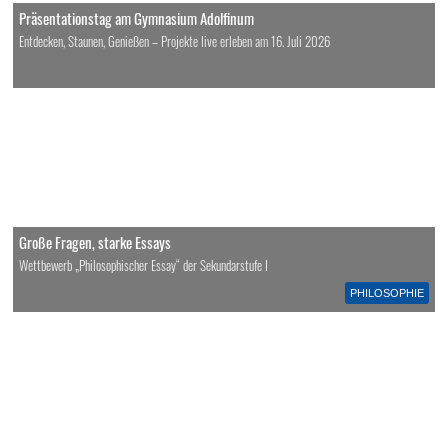
Präsentationstag am Gymnasium Adolfinum
Entdecken, Staunen, Genießen – Projekte live erleben am 16. Juli 2026
Große Fragen, starke Essays
Wettbewerb „Philosophischer Essay“ der Sekundarstufe I
PHILOSOPHIE