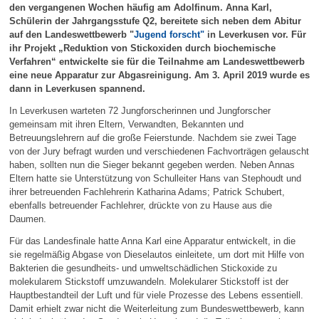
den vergangenen Wochen häufig am Adolfinum. Anna Karl,
Schülerin der Jahrgangsstufe Q2, bereitete sich neben dem Abitur
auf den Landeswettbewerb "
Jugend forscht"
in Leverkusen vor. Für
ihr Projekt „Reduktion von Stickoxiden durch biochemische
Verfahren“ entwickelte sie für die Teilnahme am Landeswettbewerb
eine neue Apparatur zur Abgasreinigung. Am 3. April 2019 wurde es
dann in Leverkusen spannend.
In Leverkusen warteten 72 Jungforscherinnen und Jungforscher
gemeinsam mit ihren Eltern, Verwandten, Bekannten und
Betreuungslehrern auf die große Feierstunde. Nachdem sie zwei Tage
von der Jury befragt wurden und verschiedenen Fachvorträgen gelauscht
haben, sollten nun die Sieger bekannt gegeben werden. Neben Annas
Eltern hatte sie Unterstützung von Schulleiter Hans van Stephoudt und
ihrer betreuenden Fachlehrerin Katharina Adams; Patrick Schubert,
ebenfalls betreuender Fachlehrer, drückte von zu Hause aus die
Daumen.
Für das Landesfinale hatte Anna Karl eine Apparatur entwickelt, in die
sie regelmäßig Abgase von Dieselautos einleitete, um dort mit Hilfe von
Bakterien die gesundheits- und umweltschädlichen Stickoxide zu
molekularem Stickstoff umzuwandeln. Molekularer Stickstoff ist der
Hauptbestandteil der Luft und für viele Prozesse des Lebens essentiell.
Damit erhielt zwar nicht die Weiterleitung zum Bundeswettbewerb, kann