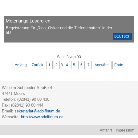
Meterlange Leserollen
Begeisterung für „Rico, Oskar und die Tieferschatten“ in der
5D
DEUTSCH
Seite 3 von 93
Anfang
Zurück
1
2
3
4
5
6
7
Vorwärts
Ende
Wilhelm-Schroeder-Straße 4
47441
Moers
Telefon:
(02841) 90 80 430
Fax:
(02841) 90 80 444
Email:
sekretariat@adolfinum.de
Webseite:
http://www.adolfinum.de
Na
Anfahrt
Impressum
üb