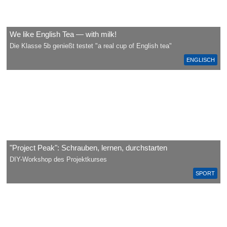
We like English Tea — with milk!
Die Klasse 5b genießt testet "a real cup of English tea"
ENGLISCH
"Project Peak": Schrauben, lernen, durchstarten
DIY-Workshop des Projektkurses
SPORT