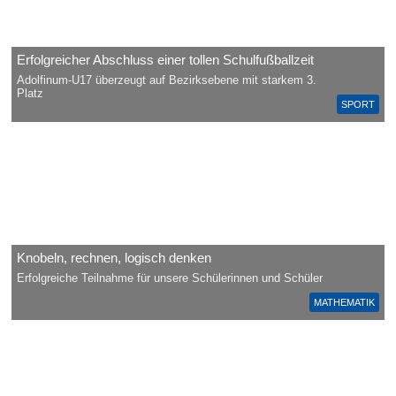
Erfolgreicher Abschluss einer tollen Schulfußballzeit
Adolfinum-U17 überzeugt auf Bezirksebene mit starkem 3.
Platz
SPORT
Knobeln, rechnen, logisch denken
Erfolgreiche Teilnahme für unsere Schülerinnen und Schüler
MATHEMATIK