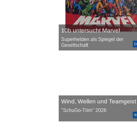
10b untersucht Marvel
Superhelden als Spiegel der
D
Gesellschaft
Wind, Wellen und Teamgeist
"SchuGo-Törn" 2026
R