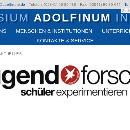
t@adolfinum.de
Telefon: (02841) 90 80 430
Fax: (02841) 90 80 444
Te
SIUM
ADOLFINUM
I
NS
MENSCHEN & INSTITUTIONEN
UNTERRIC
KONTAKTE & SERVICE
AKTUELLES