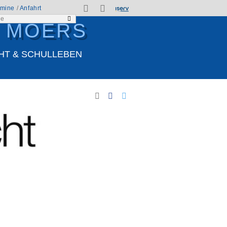
rmine
/
Anfahrt
N MOERS
HT & SCHULLEBEN