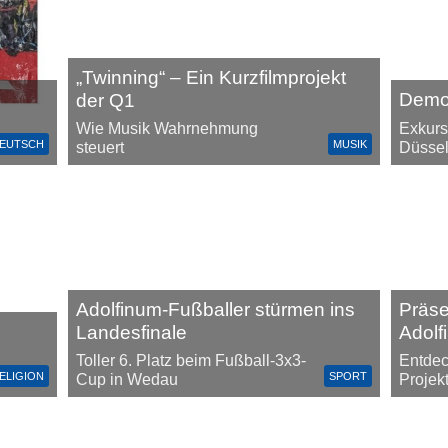
„Twinning“ – Ein Kurzfilmprojekt
Demok
der Q1
Exkurs
Wie Musik Wahrnehmung
EUTSCH
MUSIK
Düssel
steuert
Adolfinum-Fußballer stürmen ins
Präs
Landesfinale
Adolf
Toller 6. Platz beim Fußball-3x3-
Entdec
ELIGION
SPORT
Cup in Wedau
Projek