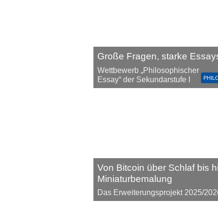
Große Fragen, starke Essay
Wettbewerb „Philosophischer
PHIL
Essay“ der Sekundarstufe I
Von Bitcoin über Schlaf bis h
Miniaturbemalung
Das Erweiterungsprojekt 2025/202