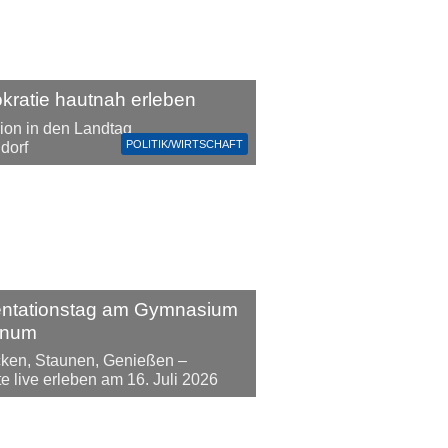
ratie hautnah erleben
ion in den Landtag
POLITIK/WIRTSCHAFT
dorf
entationstag am Gymnasium
inum
ken, Staunen, Genießen –
te live erleben am 16. Juli 2026