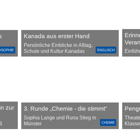
Erinn
s
Kanada aus erster Hand
Vera
Persönliche Einblicke in Alltag,
OSOPHIE
ENGLISCH
Schule und Kultur Kanadas
Einfüh
in zur
3. Runde „Chemie - die stimmt“
Peng
Sophia Lange und Runa Stieg in
Theate
CHEMIE
Münster
Klasse
6