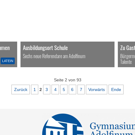
thmen
Ausbildungsort Schule
Zu Gas
Sechs neue Referendare am Adolfinum
Bürgerme
Talente
LATEIN
Seite 2 von 93
Zurück
1
2
3
4
5
6
7
Vorwärts
Ende