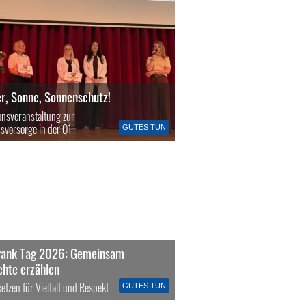
, Sonne, Sonnenschutz!
onsveranstaltung zur
svorsorge in der Q1
GUTES TUN
rank Tag 2026: Gemeinsam
chte erzählen
etzen für Vielfalt und Respekt
GUTES TUN