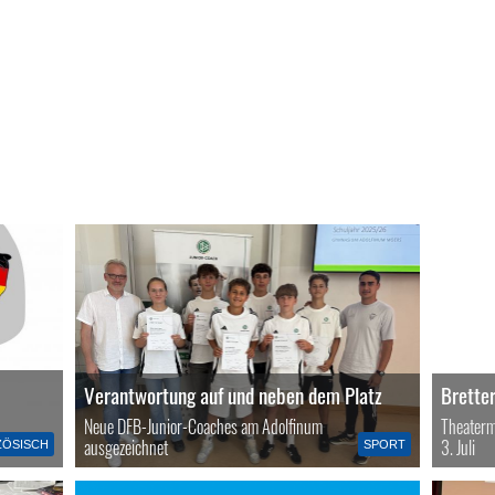
Verantwortung auf und neben dem Platz
Bretter
Neue DFB-Junior-Coaches am Adolfinum
Theaterm
ausgezeichnet
3. Juli
ZÖSISCH
SPORT