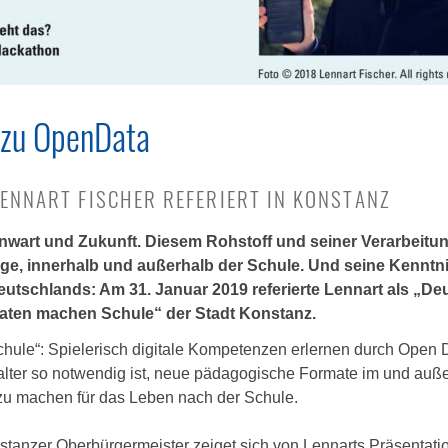
r zu OpenData
LENNART FISCHER REFERIERT IN KONSTANZ
nwart und Zukunft. Diesem Rohstoff und seiner Verarbeitun
e, innerhalb und außerhalb der Schule. Und seine Kenntnis
tschlands: Am 31. Januar 2019 referierte Lennart als „De
„Daten machen Schule“ der Stadt Konstanz.
hule“: Spielerisch digitale Kompetenzen erlernen durch Open D
alter so notwendig ist, neue pädagogische Formate im und auße
t zu machen für das Leben nach der Schule.
tanzer Oberbürgermeister zeiget sich von Lennarts Präsentatio