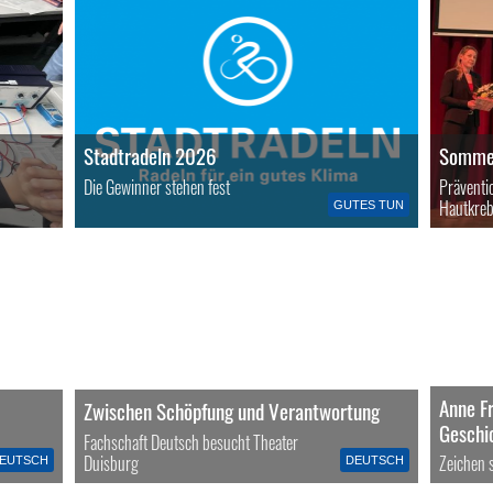
Stadtradeln 2026
Sommer
Die Gewinner stehen fest
Präventi
Hautkreb
GUTES TUN
Anne F
Zwischen Schöpfung und Verantwortung
Geschi
Fachschaft Deutsch besucht Theater
Duisburg
Zeichen s
EUTSCH
DEUTSCH