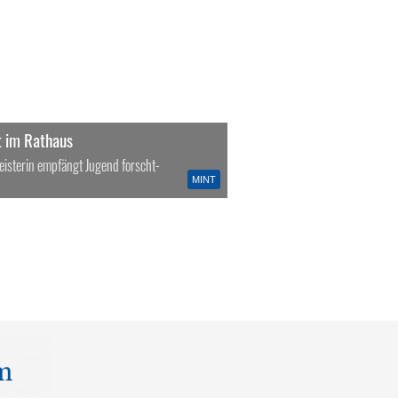
t im Rathaus
isterin empfängt Jugend forscht-
MINT