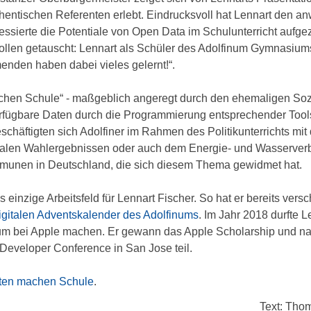
ntischen Referenten erlebt. Eindrucksvoll hat Lennart den an
essierte die Potentiale von Open Data im Schulunterricht aufg
ollen getauscht: Lennart als Schüler des Adolfinum Gymnasium
enden haben dabei vieles gelernt!“.
chen Schule“ - maßgeblich angeregt durch den ehemaligen So
verfügbare Daten durch die Programmierung entsprechender Tool
schäftigten sich Adolfiner im Rahmen des Politikunterrichts m
en Wahlergebnissen oder auch dem Energie- und Wasserverbra
mmunen in Deutschland, die sich diesem Thema gewidmet hat.
as einzige Arbeitsfeld für Lennart Fischer. So hat er bereits ver
igitalen Adventskalender des Adolfinums
. Im Jahr 2018 durfte L
um bei Apple machen. Er gewann das Apple Scholarship und n
 Developer Conference in San Jose teil.
ten machen Schule
.
Text: Thom