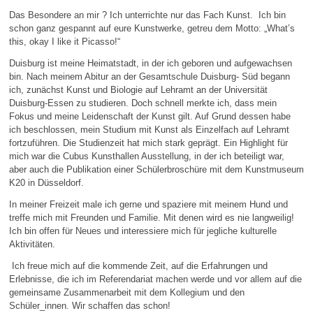
Das Besondere an mir ? Ich unterrichte nur das Fach Kunst.
Ich bin
schon ganz gespannt auf eure Kunstwerke, getreu dem Motto: „What’s
this, okay I like it Picasso!“
Duisburg ist meine Heimatstadt, in der ich geboren und aufgewachsen
bin. Nach meinem Abitur an der Gesamtschule Duisburg- Süd begann
ich, zunächst Kunst und Biologie auf Lehramt an der Universität
Duisburg-Essen zu studieren. Doch schnell merkte ich, dass mein
Fokus und meine Leidenschaft der Kunst gilt. Auf Grund dessen habe
ich beschlossen, mein Studium mit Kunst als Einzelfach auf Lehramt
fortzuführen. Die Studienzeit hat mich stark geprägt. Ein Highlight für
mich war die Cubus Kunsthallen Ausstellung, in der ich beteiligt war,
aber auch die Publikation einer Schülerbroschüre mit dem Kunstmuseum
K20 in Düsseldorf.
In meiner Freizeit male ich gerne und spaziere mit meinem Hund und
treffe mich mit Freunden und Familie. Mit denen wird es nie langweilig!
Ich bin offen für Neues und interessiere mich für jegliche kulturelle
Aktivitäten.
Ich freue mich auf die kommende Zeit, auf die Erfahrungen und
Erlebnisse, die ich im Referendariat machen werde und vor allem auf die
gemeinsame Zusammenarbeit mit dem Kollegium und den
Schüler_innen. Wir schaffen das schon!