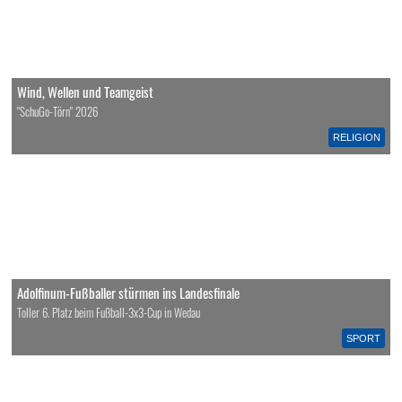
Wind, Wellen und Teamgeist
"SchuGo-Törn" 2026
RELIGION
Adolfinum-Fußballer stürmen ins Landesfinale
Toller 6. Platz beim Fußball-3x3-Cup in Wedau
SPORT