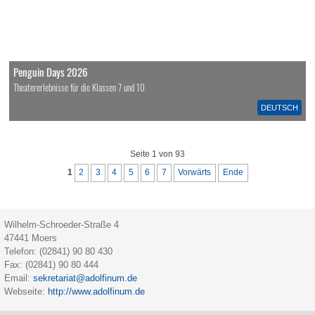
Penguin Days 2026
Theatererlebnisse für die Klassen 7 und 10
DEUTSCH
Seite 1 von 93
1
2
3
4
5
6
7
Vorwärts
Ende
Wilhelm-Schroeder-Straße 4
47441
Moers
Telefon:
(02841) 90 80 430
Fax:
(02841) 90 80 444
Email:
sekretariat@adolfinum.de
Webseite:
http://www.adolfinum.de
Na