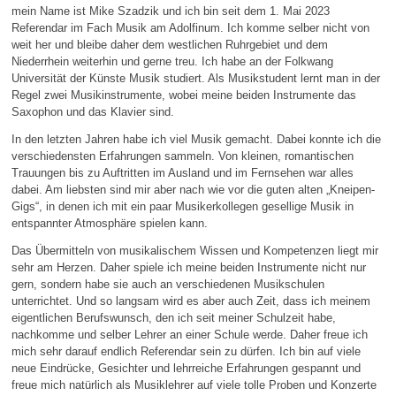
mein Name ist Mike Szadzik und ich bin seit dem 1. Mai 2023
Referendar im Fach Musik am Adolfinum. Ich komme selber nicht von
weit her und bleibe daher dem westlichen Ruhrgebiet und dem
Niederrhein weiterhin und gerne treu. Ich habe an der Folkwang
Universität der Künste Musik studiert. Als Musikstudent lernt man in der
Regel zwei Musikinstrumente, wobei meine beiden Instrumente das
Saxophon und das Klavier sind.
In den letzten Jahren habe ich viel Musik gemacht. Dabei konnte ich die
verschiedensten Erfahrungen sammeln. Von kleinen, romantischen
Trauungen bis zu Auftritten im Ausland und im Fernsehen war alles
dabei. Am liebsten sind mir aber nach wie vor die guten alten „Kneipen-
Gigs“, in denen ich mit ein paar Musikerkollegen gesellige Musik in
entspannter Atmosphäre spielen kann.
Das Übermitteln von musikalischem Wissen und Kompetenzen liegt mir
sehr am Herzen. Daher spiele ich meine beiden Instrumente nicht nur
gern, sondern habe sie auch an verschiedenen Musikschulen
unterrichtet. Und so langsam wird es aber auch Zeit, dass ich meinem
eigentlichen Berufswunsch, den ich seit meiner Schulzeit habe,
nachkomme und selber Lehrer an einer Schule werde. Daher freue ich
mich sehr darauf endlich Referendar sein zu dürfen. Ich bin auf viele
neue Eindrücke, Gesichter und lehrreiche Erfahrungen gespannt und
freue mich natürlich als Musiklehrer auf viele tolle Proben und Konzerte