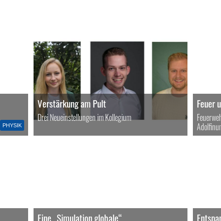
Verstärkung am Pult
Feuer 
Drei Neueinstellungen im Kollegium
Feuerwe
Adolfinu
PHYSIK
Eine „Simulation globale“
Entspa