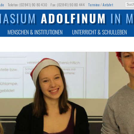
.de
Telefon: (02841) 90 80 430
Fax: (02841) 90 80 444
Termine
/
Anfahrt
NASIUM
ADOLFINUM
IN 
MENSCHEN & INSTITUTIONEN
UNTERRICHT & SCHULLEBEN