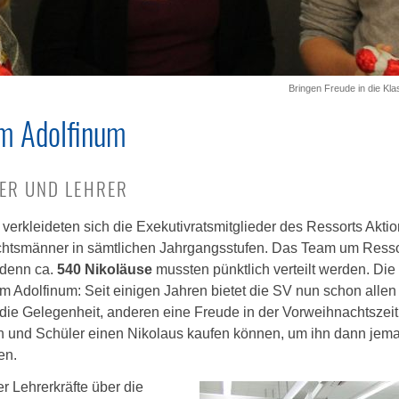
Bringen Freude in die Kl
am Adolfinum
ER UND LEHRER
erkleideten sich die Exekutivratsmitglieder des Ressorts Aktio
tsmänner in sämtlichen Jahrgangsstufen. Das Team um Ressortl
, denn ca.
540 Nikoläuse
mussten pünktlich verteilt werden. Di
am Adolfinum: Seit einigen Jahren bietet die SV nun schon all
 die Gelegenheit, anderen eine Freude in der Vorweihnachtszei
en und Schüler einen Nikolaus kaufen können, um ihn dann j
en.
r Lehrerkräfte über die