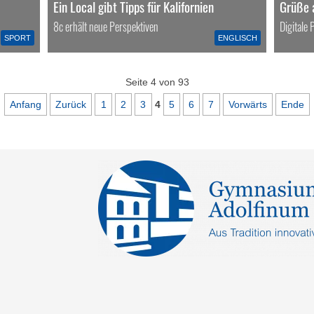
Ein Local gibt Tipps für Kalifornien
Grüße 
8c erhält neue Perspektiven
Digitale
SPORT
ENGLISCH
Seite 4 von 93
Anfang
Zurück
1
2
3
4
5
6
7
Vorwärts
Ende