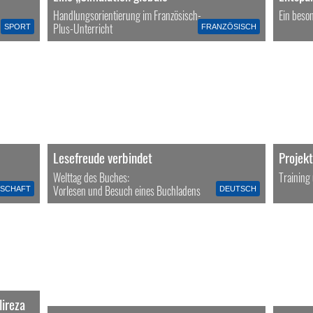
Handlungsorientierung im Französisch-
Ein beso
Plus-Unterricht
SPORT
FRANZÖSISCH
Lesefreude verbindet
Projek
Welttag des Buches:
Training 
Vorlesen und Besuch eines Buchladens
TSCHAFT
DEUTSCH
lireza