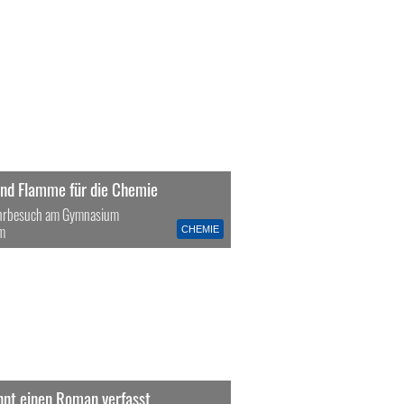
und Flamme für die Chemie
hrbesuch am Gymnasium
m
CHEMIE
nnt einen Roman verfasst