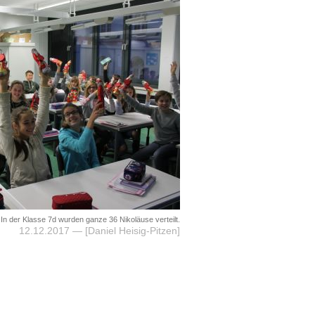
n der Klasse 7d wurden ganze 36 Nikoläuse verteilt.
12.12.2017
— [Daniel Heisig-Pitzen]