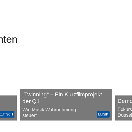
hten
„Twinning“ – Ein Kurzfilmprojekt
Demok
der Q1
Exkurs
Wie Musik Wahrnehmung
EUTSCH
MUSIK
Düssel
steuert