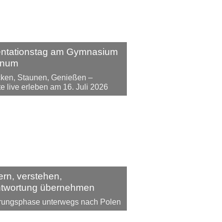
entationstag am Gymnasium
inum
ken, Staunen, Genießen –
te live erleben am 16. Juli 2026
ern, verstehen,
ntwortung übernehmen
rungsphase unterwegs nach Polen