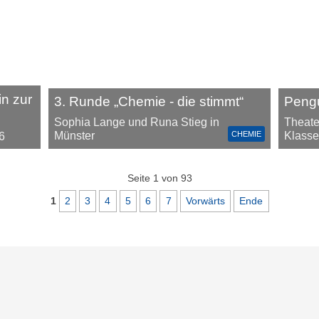
in zur
3. Runde „Chemie - die stimmt“
Peng
Sophia Lange und Runa Stieg in
Theate
CHEMIE
Münster
Klasse
6
Seite 1 von 93
1
2
3
4
5
6
7
Vorwärts
Ende