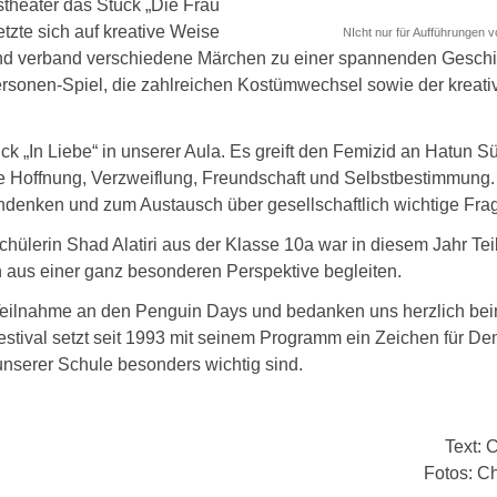
theater das Stück „Die Frau
etzte sich auf kreative Weise
NIcht nur für Aufführungen v
nd verband verschiedene Märchen zu einer spannenden Geschi
sonen-Spiel, die zahlreichen Kostümwechsel sowie der kreati
ück „In Liebe“ in unserer Aula. Es greift den Femizid an Hatun
 Hoffnung, Verzweiflung, Freundschaft und Selbstbestimmung. 
denken und zum Austausch über gesellschaftlich wichtige Fra
hülerin Shad Alatiri aus der Klasse 10a war in diesem Jahr Te
 aus einer ganz besonderen Perspektive begleiten.
Teilnahme an den Penguin Days und bedanken uns herzlich beim 
stival setzt seit 1993 mit seinem Programm ein Zeichen für Dem
 unserer Schule besonders wichtig sind.
Text: 
Fotos: C