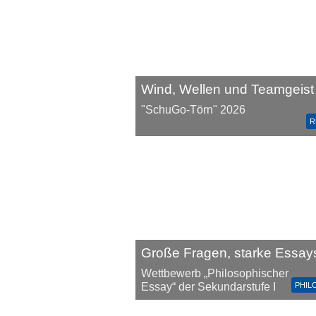
Wind, Wellen und Teamgeist
"SchuGo-Törn" 2026
R
Große Fragen, starke Essay
Wettbewerb „Philosophischer
PHIL
Essay“ der Sekundarstufe I