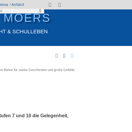
rmine
/
Anfahrt
N MOERS
HT & SCHULLEBEN
eine Bühne für starke Geschichten und große Gefühle.
fen 7 und 10 die Gelegenheit,