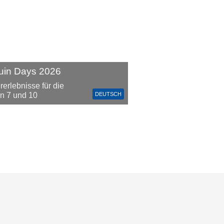
uin Days 2026
rerlebnisse für die
DEUTSCH
n 7 und 10