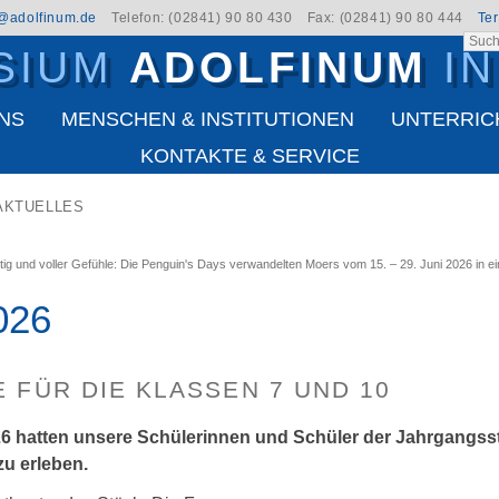
t@adolfinum.de
Telefon: (02841) 90 80 430
Fax: (02841) 90 80 444
Te
SIUM
ADOLFINUM
I
NS
MENSCHEN & INSTITUTIONEN
UNTERRIC
KONTAKTE & SERVICE
AKTUELLES
tig und voller Gefühle: Die Penguin's Days verwandelten Moers vom 15. – 29. Juni 2026 in 
026
 FÜR DIE KLASSEN 7 UND 10
 hatten unsere Schülerinnen und Schüler der Jahrgangsstu
u erleben.