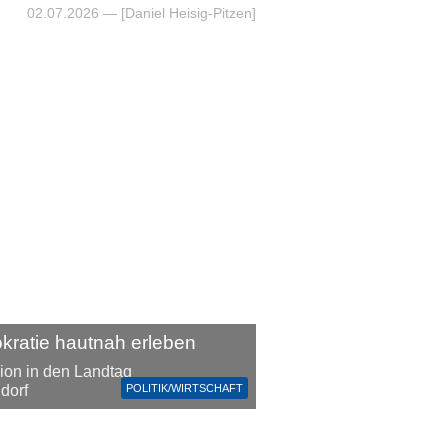
02.07.2026
— [Daniel Heisig-Pitzen]
ratie hautnah erleben
ion in den Landtag
POLITIK/WIRTSCHAFT
dorf