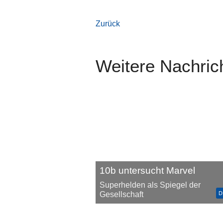
Zurück
Weitere Nachric
10b untersucht Marvel
Superhelden als Spiegel der
D
Gesellschaft