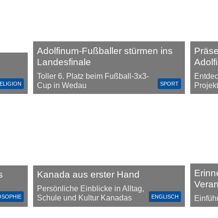
Adolfinum-Fußballer stürmen ins
Präs
Landesfinale
Adolf
Toller 6. Platz beim Fußball-3x3-
Entdec
ELIGION
SPORT
Cup in Wedau
Projek
Erinn
s
Kanada aus erster Hand
Vera
Persönliche Einblicke in Alltag,
OSOPHIE
ENGLISCH
Schule und Kultur Kanadas
Einfüh