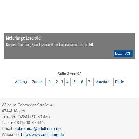
Meterlange Leserollen
Begeisterung für „Rico, Oskar und die Tieferschatten“ in der 5D
DEUTSCH
Seite 3 von 93
Anfang
Zurück
1
2
3
4
5
6
7
Vorwärts
Ende
Wilhelm-Schroeder-Straße 4
47441
Moers
Telefon:
(02841) 90 80 430
Fax:
(02841) 90 80 444
Email:
sekretariat@adolfinum.de
Webseite:
http://www.adolfinum.de