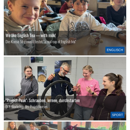
We like English Tea — with milk!
Die Klasse 5b genießt testet "a real cup of English tea"
ENGLISCH
"Project Peak": Schrauben, lernen, durchstarten
DIY-Workshop des Projektkurses
SPORT