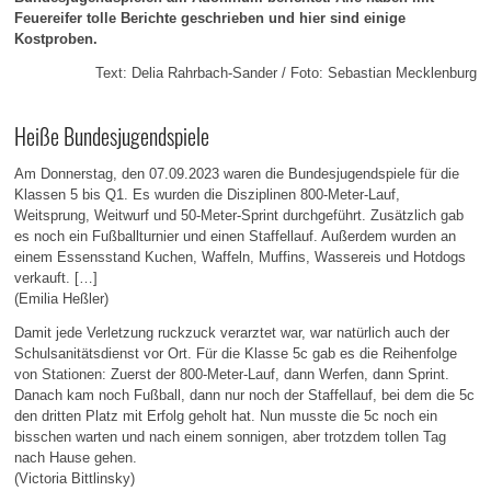
Feuereifer tolle Berichte geschrieben und hier sind einige
Kostproben.
Text: Delia Rahrbach-Sander / Foto: Sebastian Mecklenburg
Heiße Bundesjugendspiele
Am Donnerstag, den 07.09.2023 waren die Bundesjugendspiele für die
Klassen 5 bis Q1. Es wurden die Disziplinen 800-Meter-Lauf,
Weitsprung, Weitwurf und 50-Meter-Sprint durchgeführt. Zusätzlich gab
es noch ein Fußballturnier und einen Staffellauf. Außerdem wurden an
einem Essensstand Kuchen, Waffeln, Muffins, Wassereis und Hotdogs
verkauft. […]
(Emilia Heßler)
Damit jede Verletzung ruckzuck verarztet war, war natürlich auch der
Schulsanitätsdienst vor Ort. Für die Klasse 5c gab es die Reihenfolge
von Stationen: Zuerst der 800-Meter-Lauf, dann Werfen, dann Sprint.
Danach kam noch Fußball, dann nur noch der Staffellauf, bei dem die 5c
den dritten Platz mit Erfolg geholt hat. Nun musste die 5c noch ein
bisschen warten und nach einem sonnigen, aber trotzdem tollen Tag
nach Hause gehen.
(Victoria Bittlinsky)