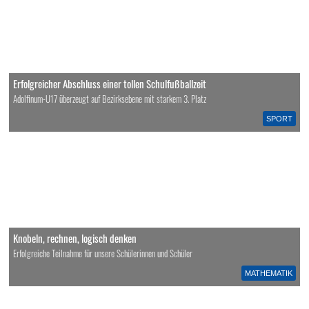
Erfolgreicher Abschluss einer tollen Schulfußballzeit
Adolfinum-U17 überzeugt auf Bezirksebene mit starkem 3. Platz
SPORT
Knobeln, rechnen, logisch denken
Erfolgreiche Teilnahme für unsere Schülerinnen und Schüler
MATHEMATIK