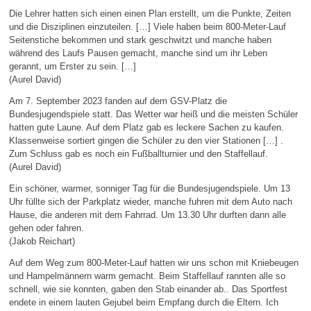
Die Lehrer hatten sich einen einen Plan erstellt, um die Punkte, Zeiten
und die Disziplinen einzuteilen. […] Viele haben beim 800-Meter-Lauf
Seitenstiche bekommen und stark geschwitzt und manche haben
während des Laufs Pausen gemacht, manche sind um ihr Leben
gerannt, um Erster zu sein. […]
(Aurel David)
Am 7. September 2023 fanden auf dem GSV-Platz die
Bundesjugendspiele statt. Das Wetter war heiß und die meisten Schüler
hatten gute Laune. Auf dem Platz gab es leckere Sachen zu kaufen.
Klassenweise sortiert gingen die Schüler zu den vier Stationen […] .
Zum Schluss gab es noch ein Fußballturnier und den Staffellauf.
(Aurel David)
Ein schöner, warmer, sonniger Tag für die Bundesjugendspiele. Um 13
Uhr füllte sich der Parkplatz wieder, manche fuhren mit dem Auto nach
Hause, die anderen mit dem Fahrrad. Um 13.30 Uhr durften dann alle
gehen oder fahren.
(Jakob Reichart)
Auf dem Weg zum 800-Meter-Lauf hatten wir uns schon mit Kniebeugen
und Hampelmännern warm gemacht. Beim Staffellauf rannten alle so
schnell, wie sie konnten, gaben den Stab einander ab.. Das Sportfest
endete in einem lauten Gejubel beim Empfang durch die Eltern. Ich