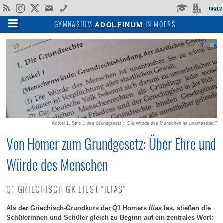
Gesellschaftswissenschaften
Gesellschaft, Kultur & Sport
Wege durch das Adolfinum
Menschen & Institutionen
Unterricht & Schulleben
Kunst, Literatur & Musik
Religion & Philosophie
Angebote & Konzepte
Wahlpflichtbereich II
Kontakte & Service
Profile in Klasse 5
Fonds & Vereine
Ansprechpartner
Schullaufbahn
Profilüberblick
Für Lehrende
Allgemeines
Für Schüler
Schulleben
Verwaltung
Für Eltern
Sprachen
Lehrende
Über uns
Partner
Regeln
Fächer
Mathematik & Naturwissenschaften
GYMNASIUM
IN MOERS
ADOLFINUM
Allgemeines
Gegenwart
Profile in Klasse 5
Profilüberblick
Englisch
Adolfinum A-Z
Theateraufführungen
Verwaltung
Schulleitung
Kollegium
Fonds
Moerser Musikschule
Fächer
Sprachen
Deutsch
Erdkunde
Wahlpflichtbereich II
BioChemie
Religionslehre
Kunst
Erprobungsstufe
Unterrichtszeiten
Arbeitsgemeinschaften
Für Schüler
KAoA: Übergang Schule-Beruf
Nachmittagsbetreuung
Raumbuchung
Schulpraktika
Wege durch das Adolfinum
Geschichte
13plus: Nachmittagsbetreuung
Freiarbeit
Sicherung von Unterricht
Sportwettbewerbe
Lehrende
Sekretariat & Hausmeister
Fachkonferenzen
Verein Ehemaliger Adolfiner
Schlosstheater Moers
Schullaufbahn
Gesellschaftswissenschaften
Englisch
Geschichte
Mathematik
Physik/Informatik
Philosophie
Literatur
Mittelstufe
Krankmeldungen
Schülervertretung
Für Eltern
Laufbahn-Planung - LuPO
Spind-Anmietung
Anfahrt
Angebote & Konzepte
Schulprogramm
Klassenleitung im Team
Latein Plus
Leistungskonzept
Kunstprojekte
Fonds & Vereine
Moodle
Klassenleitung
Förderverein
Regeln
Mathematik & Naturwissenschaften
Französisch
Politik / SoWi
Biologie
Musik
Oberstufe
Hausordnung
Schulsanitätsdienst
Für Lehrende
Mensa
Krankmeldung
Impressum
Gesellschaft, Kultur & Sport
Schulmitwirkung
Wahlpflichtbereich
Erweiterungsprojekt
Musikdarbietungen
Partner
Beratungsteam
Elternverein
Schulleben
Religion & Philosophie
Lateinisch
Pädagogik
Chemie
Mediennutzungsordnung
Schülerbücherei
Ansprechpartner
Artikel 1, Satz 1 des Grundgesetz': "Die Würde des Menschen ist unantastbar."
Gebäude und Ausstattung
Fördern & Fordern
Wettbewerbe
Gutes tun
Kunst, Literatur & Musik
Griechisch
Physik
Bildrechte
Jahresheft
Von Homer zum Grundgesetz: Über Ehre und
Würde des Menschen
Fahrten & Austausche
Leseförderung
Sport
Hebräisch
Informatik
Oberstufe & Abitur
Arbeitsgemeinschaften
Chinesisch
Q1 GRIECHISCH GK LIEST "ILIAS"
Als der Griechisch-Grundkurs der Q1 Homers
Ilias
las, stießen die
Zertifikate
Schülerinnen und Schüler gleich zu Beginn auf ein zentrales Wort: