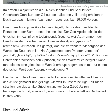
Ausschnitt aus dem Anfang von Homers Ilias
Im ersten Halbjahr lesen die 26 Schülerinnen und Schüler des
Griechisch-Grundkurs der Q1 aus dem ältesten vollständig erhaltenen
Buch Europas: Homers
Ilias
, einem Epos aus fast 16.000 Versen.
Gleich am Anfang der
Ilias
fällt ein Begriff, der für das Handeln der
Personen in der
Ilias
oft entscheidend ist: Der Gott Apollo schickt den
Griechen im Kampf eine todbringende Seuche, weil Agamemnon, der
Heerführer der Griechen, einen Priester des Apollo „ἠτίμασεν“
(êtímasen). Wir haben uns gefragt, was die treffendste Wiedergabe des
Wortes im Deutschen ist: Hat Agamemnon den Priester „verachtet“,
„entehrt“, „beleidigt“, „gekränkt“ oder „für unwürdig gehalten“? Wo liegt der
Unterschied zwischen den Optionen, die das Wörterbuch hergibt? Kann
man dieses eine griechische Wort überhaupt angemessen mit nur einem
deutschen Wort oder Ausdruck wiedergeben?
Hier hat sich Jule Brinkmann Gedanken über die Begriffe der Ehre und
der Würde gemacht und gezeigt, wie weit in unsere heutige Zeit Ideen
strahlen, die das antike Griechenland vor über 2.500 Jahren
hervorgebracht hat, aber auch, was unsere Schülerschaft an Denkarbeit
leisten kann:
Ehre und Würde