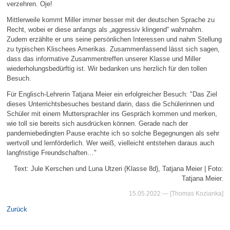
verzehren. Oje!
Mittlerweile kommt Miller immer besser mit der deutschen Sprache zu
Recht, wobei er diese anfangs als „aggressiv klingend“ wahrnahm.
Zudem erzählte er uns seine persönlichen Interessen und nahm Stellung
zu typischen Klischees Amerikas. Zusammenfassend lässt sich sagen,
dass das informative Zusammentreffen unserer Klasse und Miller
wiederholungsbedürftig ist. Wir bedanken uns herzlich für den tollen
Besuch.
Für Englisch-Lehrerin Tatjana Meier ein erfolgreicher Besuch: "Das Ziel
dieses Unterrichtsbesuches bestand darin, dass die Schülerinnen und
Schüler mit einem Muttersprachler ins Gespräch kommen und merken,
wie toll sie bereits sich ausdrücken können. Gerade nach der
pandemiebedingten Pause erachte ich so solche Begegnungen als sehr
wertvoll und lernförderlich. Wer weiß, vielleicht entstehen daraus auch
langfristige Freundschaften…"
Text: Jule Kerschen und Luna Utzeri (Klasse 8d), Tatjana Meier | Foto:
Tatjana Meier.
15.05.2022
— [Thomas Kozianka]
Zurück