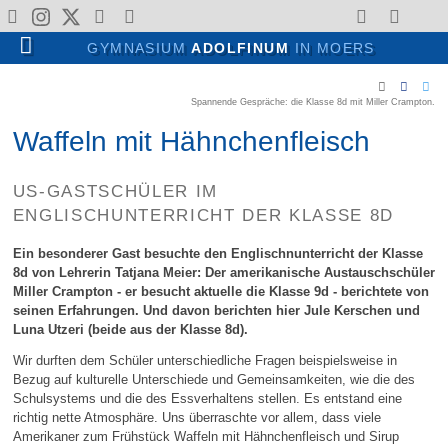
Gesellschaftswissenschaften
Gesellschaft, Kultur & Sport
Wege durch das Adolfinum
Menschen & Institutionen
Unterricht & Schulleben
Kunst, Literatur & Musik
Religion & Philosophie
Angebote & Konzepte
Wahlpflichtbereich II
Kontakte & Service
Profile in Klasse 5
Fonds & Vereine
Ansprechpartner
Schullaufbahn
Profilüberblick
Für Lehrende
Allgemeines
Für Schüler
Schulleben
Verwaltung
Für Eltern
Sprachen
Lehrende
Über uns
Partner
Regeln
Fächer
Mathematik & Naturwissenschaften
GYMNASIUM
ADOLFINUM
IN MOERS
Allgemeines
Gegenwart
Profile in Klasse 5
Profilüberblick
Englisch
Adolfinum A-Z
Theateraufführungen
Verwaltung
Schulleitung
Kollegium
Fonds
Moerser Musikschule
Fächer
Sprachen
Deutsch
Erdkunde
Wahlpflichtbereich II
BioChemie
Religionslehre
Kunst
Erprobungsstufe
Unterrichtszeiten
Arbeitsgemeinschaften
Für Schüler
KAoA: Übergang Schule-Beruf
Nachmittagsbetreuung
Raumbuchung
Schulpraktika
Spannende Gespräche: die Klasse 8d mit Miller Crampton.
Wege durch das Adolfinum
Geschichte
13plus: Nachmittagsbetreuung
Freiarbeit
Sicherung von Unterricht
Sportwettbewerbe
Lehrende
Sekretariat & Hausmeister
Fachkonferenzen
Verein Ehemaliger Adolfiner
Schlosstheater Moers
Schullaufbahn
Gesellschaftswissenschaften
Englisch
Geschichte
Mathematik
Physik/Informatik
Philosophie
Literatur
Mittelstufe
Krankmeldungen
Schülervertretung
Für Eltern
Laufbahn-Planung - LuPO
Spind-Anmietung
Anfahrt
Waffeln mit Hähnchenfleisch
Angebote & Konzepte
Schulprogramm
Klassenleitung im Team
Latein Plus
Leistungskonzept
Kunstprojekte
Fonds & Vereine
Moodle
Klassenleitung
Förderverein
Regeln
Mathematik & Naturwissenschaften
Französisch
Politik / SoWi
Biologie
Musik
Oberstufe
Hausordnung
Schulsanitätsdienst
Für Lehrende
Mensa
Krankmeldung
Impressum
US-GASTSCHÜLER IM
ENGLISCHUNTERRICHT DER KLASSE 8D
Gesellschaft, Kultur & Sport
Schulmitwirkung
Wahlpflichtbereich
Erweiterungsprojekt
Musikdarbietungen
Partner
Beratungsteam
Elternverein
Schulleben
Religion & Philosophie
Lateinisch
Pädagogik
Chemie
Mediennutzungsordnung
Schülerbücherei
Ansprechpartner
Ein besonderer Gast besuchte den Englischnunterricht der Klasse
8d von Lehrerin Tatjana Meier: Der amerikanische Austauschschüler
Gebäude und Ausstattung
Fördern & Fordern
Wettbewerbe
Gutes tun
Kunst, Literatur & Musik
Griechisch
Physik
Bildrechte
Jahresheft
Miller Crampton - er besucht aktuelle die Klasse 9d - berichtete von
seinen Erfahrungen. Und davon berichten hier Jule Kerschen und
Fahrten & Austausche
Leseförderung
Sport
Hebräisch
Informatik
Luna Utzeri (beide aus der Klasse 8d).
Wir durften dem Schüler unterschiedliche Fragen beispielsweise in
Oberstufe & Abitur
Arbeitsgemeinschaften
Chinesisch
Bezug auf kulturelle Unterschiede und Gemeinsamkeiten, wie die des
Schulsystems und die des Essverhaltens stellen. Es entstand eine
richtig nette Atmosphäre. Uns überraschte vor allem, dass viele
Zertifikate
Amerikaner zum Frühstück Waffeln mit Hähnchenfleisch und Sirup