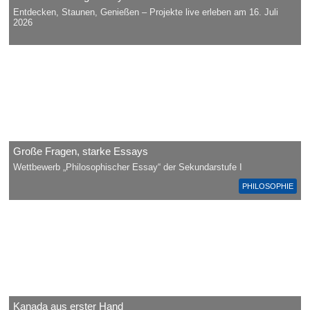
Entdecken, Staunen, Genießen – Projekte live erleben am 16. Juli
2026
Große Fragen, starke Essays
Wettbewerb „Philosophischer Essay“ der Sekundarstufe I
PHILOSOPHIE
Kanada aus erster Hand