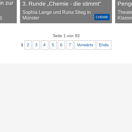
in zur
3. Runde „Chemie - die stimmt“
Peng
Sophia Lange und Runa Stieg in
Theate
CHEMIE
Münster
Klasse
6
Seite 1 von 93
1
2
3
4
5
6
7
Vorwärts
Ende