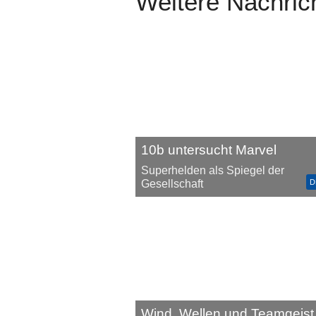
Weitere Nachric
10b untersucht Marvel
Superhelden als Spiegel der
D
Gesellschaft
Wind, Wellen und Teamgeist