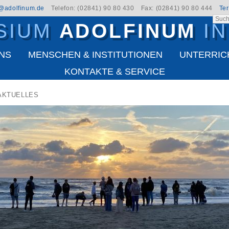
t@adolfinum.de
Telefon: (02841) 90 80 430
Fax: (02841) 90 80 444
Te
SIUM
ADOLFINUM
I
NS
MENSCHEN & INSTITUTIONEN
UNTERRIC
KONTAKTE & SERVICE
AKTUELLES