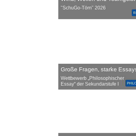
"SchuGo-Törn" 2026
R
Große Fragen, starke Essay
Wettbewerb „Philosophischer
PHIL
Essay“ der Sekundarstufe I