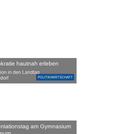
ratie hautnah erleben
ion in den Landtag
POLITIK/WIRTSCHAFT
dorf
entationstag am Gymnasium
inum