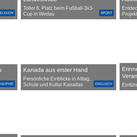
Toller 6. Platz beim Fußball-3x3-
Entdec
ELIGION
SPORT
Cup in Wedau
Projek
Erinn
s
Kanada aus erster Hand
Vera
Persönliche Einblicke in Alltag,
OSOPHIE
ENGLISCH
Schule und Kultur Kanadas
Einfüh