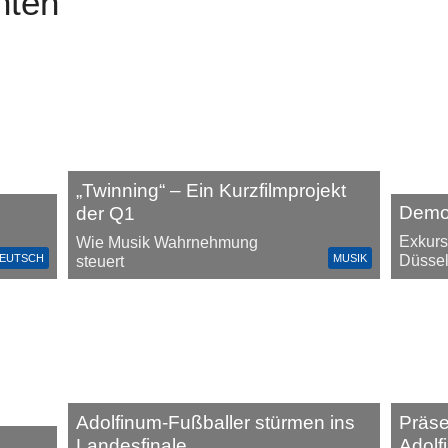
hten
„Twinning“ – Ein Kurzfilmprojekt
Demok
der Q1
Exkurs
Wie Musik Wahrnehmung
EUTSCH
MUSIK
Düssel
steuert
Adolfinum-Fußballer stürmen ins
Präs
Landesfinale
Adolf