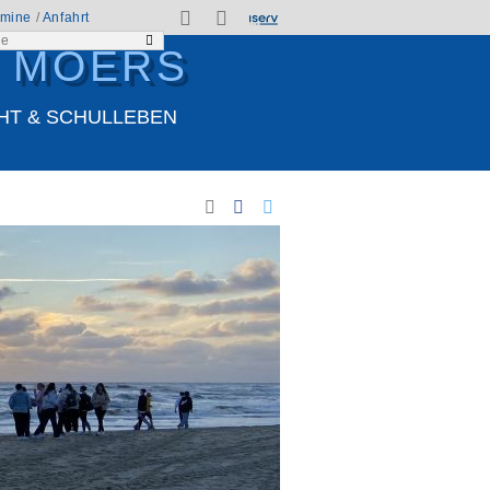
rmine
/
Anfahrt
N MOERS
HT & SCHULLEBEN