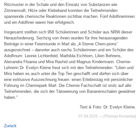
Ritzmuster in der Schale und den Einsatz von Substanzen wie
Zitronensaft, Hitze oder Klebeband konnten die Teilnehmenden
spannende chemische Reaktionen sichtbar machen. Fünf Adolfinerinnen
und ein Adolfiner waren hier erfolgreich.
Insgesamt stellten sich 958 Schülerinnen und Schüler aus NRW dieser
Herausforderung. Sechzig von ihnen wurden für ihre herausragenden
Beiträge in einer Feierstunde in Marl als „4-Sterne Chem-pions“
ausgezeichnet – darunter auch sechs Schülerinnen und ein Schüler des
Adolfinum: Leonie Lichtenfeld, Mathilda Eichhorn, Lilien Behrens,
Alexandra Floarea und Mira Rashid und Magnus Kindermann. Chemie-
Lehrerin Dr. Evelyn Kleine freut sich mit den Teilnehmenden: "Lilien und
Mira haben es auch unter die Top Ten geschafft und dürfen sich über
eine exklusive Auszeichnung freuen: einen Erlebnistag mit persönlicher
Führung im Chemiepark Marl. Die Chemie Fachschaft ist stolz auf alle
Teilnehmenden, die sich der Tätowierung von Bananenschalen gewidmet
haben."
Text & Foto: Dr. Evelyn Kleine.
07.04.2025
— [Thomas Kozianka]
Zurück