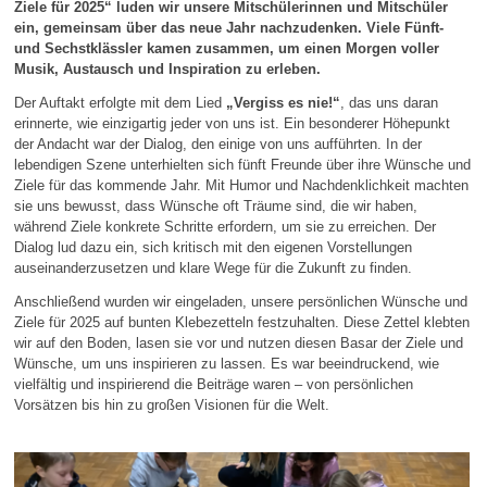
Ziele für 2025“ luden wir unsere Mitschülerinnen und Mitschüler
ein, gemeinsam über das neue Jahr nachzudenken. Viele Fünft-
und Sechstklässler kamen zusammen, um einen Morgen voller
Musik, Austausch und Inspiration zu erleben.
Der Auftakt erfolgte mit dem Lied
„Vergiss es nie!“
, das uns daran
erinnerte, wie einzigartig jeder von uns ist. Ein besonderer Höhepunkt
der Andacht war der Dialog, den einige von uns aufführten. In der
lebendigen Szene unterhielten sich fünft Freunde über ihre Wünsche und
Ziele für das kommende Jahr. Mit Humor und Nachdenklichkeit machten
sie uns bewusst, dass Wünsche oft Träume sind, die wir haben,
während Ziele konkrete Schritte erfordern, um sie zu erreichen. Der
Dialog lud dazu ein, sich kritisch mit den eigenen Vorstellungen
auseinanderzusetzen und klare Wege für die Zukunft zu finden.
Anschließend wurden wir eingeladen, unsere persönlichen Wünsche und
Ziele für 2025 auf bunten Klebezetteln festzuhalten. Diese Zettel klebten
wir auf den Boden, lasen sie vor und nutzen diesen Basar der Ziele und
Wünsche, um uns inspirieren zu lassen. Es war beeindruckend, wie
vielfältig und inspirierend die Beiträge waren – von persönlichen
Vorsätzen bis hin zu großen Visionen für die Welt.