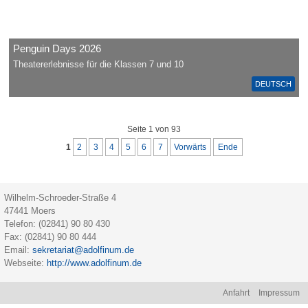
Penguin Days 2026
Theatererlebnisse für die Klassen 7 und 10
DEUTSCH
Seite 1 von 93
1
2
3
4
5
6
7
Vorwärts
Ende
Wilhelm-Schroeder-Straße 4
47441
Moers
Telefon:
(02841) 90 80 430
Fax:
(02841) 90 80 444
Email:
sekretariat@adolfinum.de
Webseite:
http://www.adolfinum.de
Na
Anfahrt
Impressum
üb