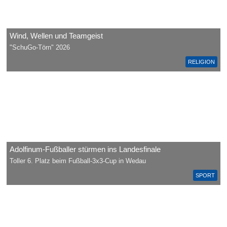
Wind, Wellen und Teamgeist
"SchuGo-Törn" 2026
RELIGION
Adolfinum-Fußballer stürmen ins Landesfinale
Toller 6. Platz beim Fußball-3x3-Cup in Wedau
SPORT