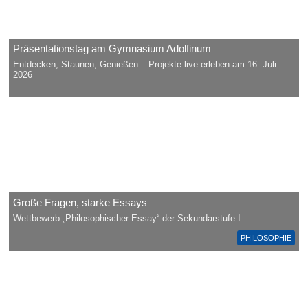
Präsentationstag am Gymnasium Adolfinum
Entdecken, Staunen, Genießen – Projekte live erleben am 16. Juli
2026
Große Fragen, starke Essays
Wettbewerb „Philosophischer Essay“ der Sekundarstufe I
PHILOSOPHIE