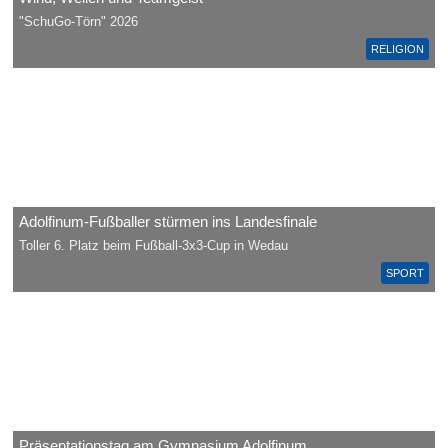
"SchuGo-Törn" 2026
RELIGION
Adolfinum-Fußballer stürmen ins Landesfinale
Toller 6. Platz beim Fußball-3x3-Cup in Wedau
SPORT
Präsentationstag am Gymnasium Adolfinum