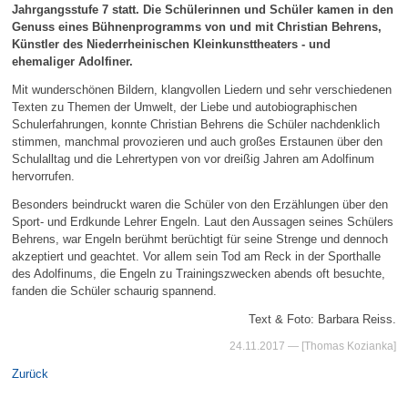
Jahrgangsstufe 7 statt. Die Schülerinnen und Schüler kamen in den
Genuss eines Bühnenprogramms von und mit Christian Behrens,
Künstler des Niederrheinischen Kleinkunsttheaters - und
ehemaliger Adolfiner.
Mit wunderschönen Bildern, klangvollen Liedern und sehr verschiedenen
Texten zu Themen der Umwelt, der Liebe und autobiographischen
Schulerfahrungen, konnte Christian Behrens die Schüler nachdenklich
stimmen, manchmal provozieren und auch großes Erstaunen über den
Schulalltag und die Lehrertypen von vor dreißig Jahren am Adolfinum
hervorrufen.
Besonders beindruckt waren die Schüler von den Erzählungen über den
Sport- und Erdkunde Lehrer Engeln. Laut den Aussagen seines Schülers
Behrens, war Engeln berühmt berüchtigt für seine Strenge und dennoch
akzeptiert und geachtet. Vor allem sein Tod am Reck in der Sporthalle
des Adolfinums, die Engeln zu Trainingszwecken abends oft besuchte,
fanden die Schüler schaurig spannend.
Text & Foto: Barbara Reiss.
24.11.2017
— [Thomas Kozianka]
Zurück