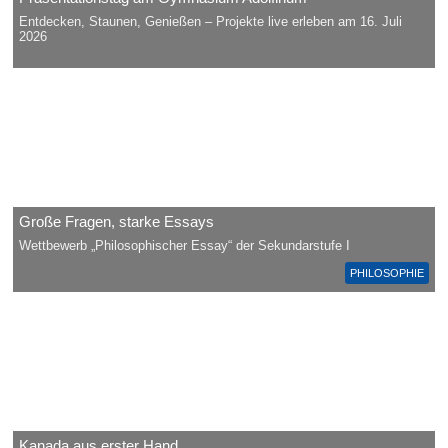
Entdecken, Staunen, Genießen – Projekte live erleben am 16. Juli
2026
Große Fragen, starke Essays
Wettbewerb „Philosophischer Essay“ der Sekundarstufe I
PHILOSOPHIE
Kanada aus erster Hand