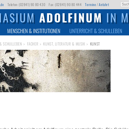
.de
Telefon: (02841) 90 80 430
Fax: (02841) 90 80 444
Termine
/
Anfahrt
NASIUM
ADOLFINUM
IN 
MENSCHEN & INSTITUTIONEN
UNTERRICHT & SCHULLEBEN
& SCHULLEBEN
FÄCHER
KUNST, LITERATUR & MUSIK
KUNST