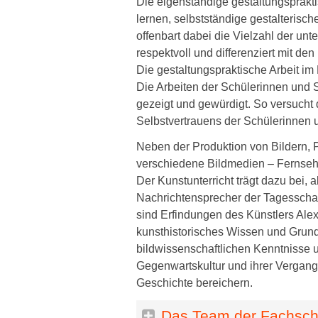
Die eigenständige gestaltungsprakti
lernen, selbstständige gestalterisc
offenbart dabei die Vielzahl der un
respektvoll und differenziert mit de
Die gestaltungspraktische Arbeit im 
Die Arbeiten der Schülerinnen und
gezeigt und gewürdigt. So versucht
Selbstvertrauens der Schülerinnen u
Neben der Produktion von Bildern, P
verschiedene Bildmedien – Fernsehen
Der Kunstunterricht trägt dazu bei, 
Nachrichtensprecher der Tagesschau 
sind Erfindungen des Künstlers Ale
kunsthistorisches Wissen und Grun
bildwissenschaftlichen Kenntnisse 
Gegenwartskultur und ihrer Vergange
Geschichte bereichern.
Das Team der Fachscha