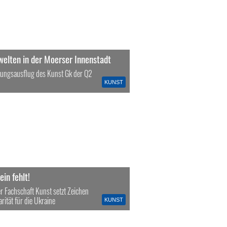
welten in der Moerser Innenstadt
rungsausflug des Kunst Gk der Q2
KUNST
ein fehlt!
er Fachschaft Kunst setzt Zeichen
arität für die Ukraine
KUNST