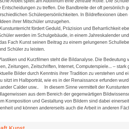
sche Arbeit spielt am Adolfinum eine zentrale Rolle. Die Schül
he Entscheidungen zu treffen. Die Bandbreite der oft persönlich
terschiedlichen Schülerpersönlichkeiten. In Bildreflexionen übe
n Ideen ihrer Mitschüler umzugehen.
Kunstunterricht fördert Geduld, Präzision und Beharrlichkeit ebe
 Schüler werden im Schulgebäude, in einem Jahreskalender 
 das Fach Kunst seinen Beitrag zu einem gelungenen Schulleb
nd Schüler zu leisten.
lastiken und Kurzfilmen steht die Bildanalyse. Die Bedeutung vo
, Zeitungen, Zeitschriften, Internet, Computerspiele... – star
aktuelle Bilder durch Kenntnis ihrer Tradition zu verstehen und 
sitzt im Halbporträt, wie es in der Renaissance erfunden wurd
xander Calder usw.. In diesem Sinne vermittelt der Kunstunter
dlagenwissen aus dem Bereich der gegenwärtigen Bildwissensc
um Komposition und Gestaltung von Bildern sind dabei einerseit
nheit und können andererseits auch die Arbeit in anderen Fäch
ft Kunst