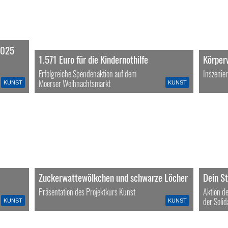
2025
1.571 Euro für die Kindernothilfe
Körper
Erfolgreiche Spendenaktion auf dem
Inszenie
Moerser Weihnachtsmarkt
KUNST
KUNST
Zuckerwattewölkchen und schwarze Löcher
Dein St
Präsentation des Projektkurs Kunst
Aktion d
der Solid
KUNST
KUNST