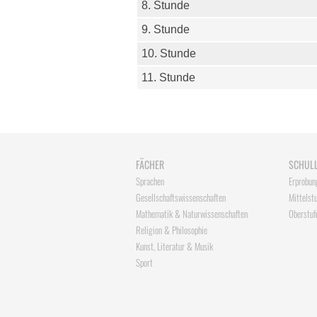
8. Stunde
9. Stunde
10. Stunde
11. Stunde
Navigation
FÄCHER
SCHUL
überspringen
Sprachen
Erprobun
Gesellschaftswissenschaften
Mittelstu
Mathematik & Naturwissenschaften
Oberstuf
Religion & Philosophie
Kunst, Literatur & Musik
Sport