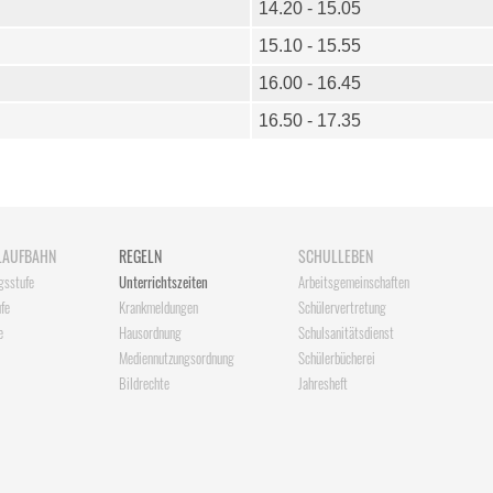
14.20 - 15.05
15.10 - 15.55
16.00 - 16.45
16.50 - 17.35
LAUFBAHN
REGELN
SCHULLEBEN
gsstufe
Unterrichtszeiten
Arbeitsgemeinschaften
fe
Krankmeldungen
Schülervertretung
e
Hausordnung
Schulsanitätsdienst
Mediennutzungsordnung
Schülerbücherei
Bildrechte
Jahresheft