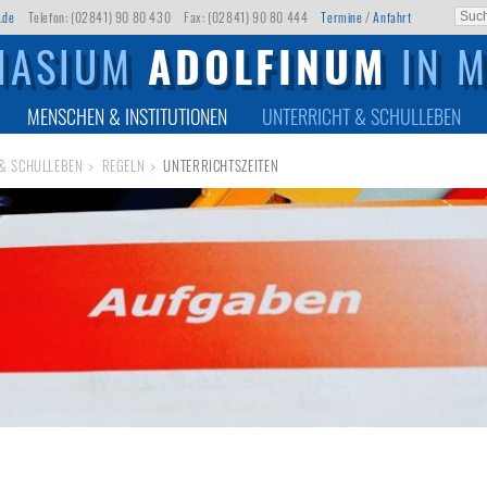
.de
Telefon: (02841) 90 80 430
Fax: (02841) 90 80 444
Termine
/
Anfahrt
NASIUM
ADOLFINUM
IN 
MENSCHEN & INSTITUTIONEN
UNTERRICHT & SCHULLEBEN
& SCHULLEBEN
REGELN
UNTERRICHTSZEITEN