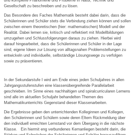
und komplexe Phänomene und Probleme in Natur, Technik und
Gesellschaft zu beschreiben und zu lösen.
Das Besondere des Faches Mathematik besteht dabei darin, dass die
Schülerinnen und Schüler stets die Verbindung ziehen können und sollen
zwischen einem theoretischen (hier: mathematischen) Modell und der
Realität. Dabei lernen sie, kritisch und reflektiert mit Modellbildungen
umzugehen und Schlussfolgerungen daraus zu ziehen. Hierbei wird
darauf hingearbeitet, dass die Schülerinnen und Schüler in der Lage
sind, eigene Ideen zur Lösung von alltagsnahen Problemstellungen zu
entwickeln und individuelle, selbständige Lösungswege zu verfolgen
sowie zu präsentieren.
In der Sekundarstufe I wird am Ende eines jeden Schuljahres in allen
Jahrgangsstufenstufen eine klassenübergreifende Parallelarbeit
geschrieben. Im Sinne eines nachhaltigen und spiralcurricularen Lernens
sind alle im aktuellen Schuljahr behandelten Themen des
Mathematikunterrichts Gegenstand dieser Klassenarbeiten.
Die Ergebnisse geben den unterrichtenden Kolleginnen und Kollegen,
den Schülerinnen und Schülern sowie deren Eltern Rückmeldung über
den individuell erreichten Lernstand vor dem Übergang in die nächste
Klasse. Ein hiermit eng verbundenes Kernanliegen besteht darin, die
Stärken und Schwächen der Schülerinnen und Schüler herauszufiltern,