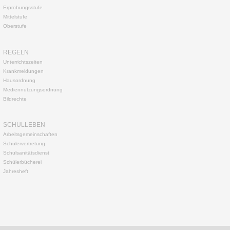
Erprobungsstufe
Mittelstufe
Oberstufe
REGELN
Unterrichtszeiten
Krankmeldungen
Hausordnung
Mediennutzungsordnung
Bildrechte
SCHULLEBEN
Arbeitsgemeinschaften
Schülervertretung
Schulsanitätsdienst
Schülerbücherei
Jahresheft
Na