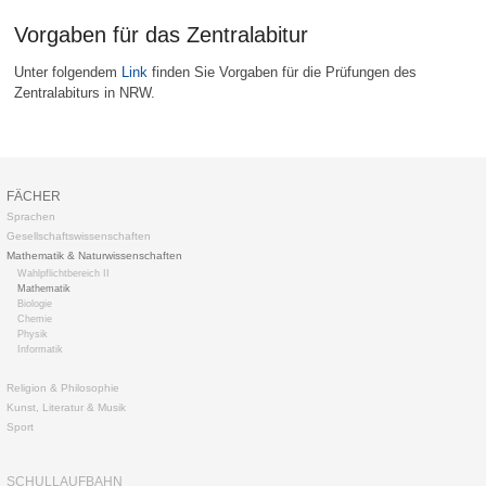
Vorgaben für das Zentralabitur
Unter folgendem
Link
finden Sie Vorgaben für die Prüfungen des
Zentralabiturs in NRW.
Navigation
FÄCHER
überspringen
Sprachen
Gesellschaftswissenschaften
Mathematik & Naturwissenschaften
Wahlpflichtbereich II
Mathematik
Biologie
Chemie
Physik
Informatik
Religion & Philosophie
Kunst, Literatur & Musik
Sport
SCHULLAUFBAHN