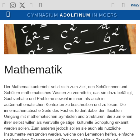
Gesellschaftswissenschaften
Gesellschaft, Kultur & Sport
Wege durch das Adolfinum
Menschen & Institutionen
Kunst, Literatur & Musik
Religion & Philosophie
Angebote & Konzepte
Wahlpflichtbereich II
Kontakte & Service
Profile in Klasse 5
Fonds & Vereine
Ansprechpartner
Schullaufbahn
Profilüberblick
Für Lehrende
Allgemeines
Für Schüler
Schulleben
Verwaltung
Für Eltern
Sprachen
Lehrende
Über uns
Partner
Regeln
GYMNASIUM
ADOLFINUM
IN MOERS
Allgemeines
Gegenwart
Profile in Klasse 5
Profilüberblick
Englisch
Adolfinum A-Z
Theateraufführungen
Verwaltung
Schulleitung
Kollegium
Fonds
Moerser Musikschule
Deutsch
Erdkunde
BioChemie
Religionslehre
Kunst
Erprobungsstufe
Unterrichtszeiten
Arbeitsgemeinschaften
Für Schüler
KAoA: Übergang Schule-Beruf
Nachmittagsbetreuung
Raumbuchung
Schulpraktika
Wege durch das Adolfinum
Geschichte
13plus: Nachmittagsbetreuung
Freiarbeit
Sicherung von Unterricht
Sportwettbewerbe
Lehrende
Sekretariat & Hausmeister
Fachkonferenzen
Verein Ehemaliger Adolfiner
Schlosstheater Moers
Englisch
Geschichte
Physik/Informatik
Philosophie
Literatur
Mittelstufe
Krankmeldungen
Schülervertretung
Für Eltern
Laufbahn-Planung - LuPO
Spind-Anmietung
Anfahrt
Angebote & Konzepte
Schulprogramm
Klassenleitung im Team
Latein Plus
Leistungskonzept
Kunstprojekte
Fonds & Vereine
Moodle
Klassenleitung
Förderverein
Französisch
Politik / SoWi
Musik
Oberstufe
Hausordnung
Schulsanitätsdienst
Für Lehrende
Mensa
Krankmeldung
Impressum
Mathematik
Gesellschaft, Kultur & Sport
Schulmitwirkung
Wahlpflichtbereich
Erweiterungsprojekt
Musikdarbietungen
Partner
Beratungsteam
Elternverein
Lateinisch
Pädagogik
Mediennutzungsordnung
Schülerbücherei
Ansprechpartner
Gebäude und Ausstattung
Fördern & Fordern
Wettbewerbe
Gutes tun
Griechisch
Bildrechte
Jahresheft
Der Mathematikunterricht setzt sich zum Ziel, den Schülerinnen und
Schülern mathematisches Wissen zu vermitteln, das sie dazu befähigt,
Sachverhalte und Probleme sowohl in inner- als auch in
Fahrten & Austausche
Leseförderung
Hebräisch
außermathematischen Kontexten zu beschreiben und zu lösen. Die
innermathematische Seite des Faches fördert dabei den flexiblen
Umgang mit mathematischen Symbolen und Strukturen, die zum einen
Oberstufe & Abitur
Arbeitsgemeinschaften
Chinesisch
ihrer selbst willen als wertvolle geistige, kulturelle Schöpfung erkannt
werden sollen. Zum anderen jedoch sollen sie auch als nützliche
Zertifikate
Instrumente verstanden werden, welche den Lernenden helfen, einfache