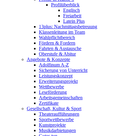
Profilüberblick
Englisch
Freiarbeit
Latein Plus
13plus: Nachmittagsbetreuung
Klassenleitung im Team
Wahlpflichtbereich
Fördern & Fordern
Fahrten & Austausche
Oberstufe & Abitur
Angebote & Konzepte
Adolfinum A-Z
Sicherung von Unterricht
Leistungskonzept
Erweiterungsprojekt
Wettbewerbe
Leseförderung
Arbeitsgemeinschaften
Zertifikate
Gesellschaft, Kultur & Sport
Theateraufführungen
Sportwettbewerbe
Kunstprojekte
Musikdarbietungen
Gutes tun