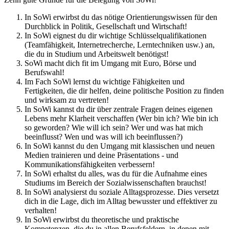
In SoWi erwirbst du das nötige Orientierungswissen für den
Durchblick in Politik, Gesellschaft und Wirtschaft!
In SoWi eignest du dir wichtige Schlüsselqualifikationen
(Teamfähigkeit, Internetrecherche, Lerntechniken usw.) an,
die du in Studium und Arbeitswelt benötigst!
SoWi macht dich fit im Umgang mit Euro, Börse und
Berufswahl!
Im Fach SoWi lernst du wichtige Fähigkeiten und
Fertigkeiten, die dir helfen, deine politische Position zu finden
und wirksam zu vertreten!
In SoWi kannst du dir über zentrale Fragen deines eigenen
Lebens mehr Klarheit verschaffen (Wer bin ich? Wie bin ich
so geworden? Wie will ich sein? Wer und was hat mich
beeinflusst? Wen und was will ich beeinflussen?)
In SoWi kannst du den Umgang mit klassischen und neuen
Medien trainieren und deine Präsentations - und
Kommunikationsfähigkeiten verbessern!
In SoWi erhaltst du alles, was du für die Aufnahme eines
Studiums im Bereich der Sozialwissenschaften brauchst!
In SoWi analysierst du soziale Alltagsprozesse. Dies versetzt
dich in die Lage, dich im Alltag bewusster und effektiver zu
verhalten!
In SoWi erwirbst du theoretische und praktische
Kompetenzen, die du in allen Berufsfeldern, in denen mit