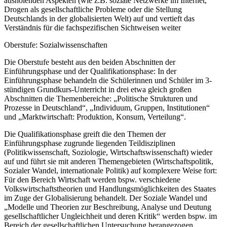
ausholenden Aspekten (wie z.B. soziale Netzwerke im Internet,
Drogen als gesellschaftliche Probleme oder die Stellung
Deutschlands in der globalisierten Welt) auf und vertieft das
Verständnis für die fachspezifischen Sichtweisen weiter
Oberstufe: Sozialwissenschaften
Die Oberstufe besteht aus den beiden Abschnitten der
Einführungsphase und der Qualifikationsphase: In der
Einführungsphase behandeln die Schülerinnen und Schüler im 3-
stündigen Grundkurs-Unterricht in drei etwa gleich großen
Abschnitten die Themenbereiche: „Politische Strukturen und
Prozesse in Deutschland“, „Individuum, Gruppen, Institutionen“
und „Marktwirtschaft: Produktion, Konsum, Verteilung“.
Die Qualifikationsphase greift die den Themen der
Einführungsphase zugrunde liegenden Teildisziplinen
(Politikwissenschaft, Soziologie, Wirtschaftswissenschaft) wieder
auf und führt sie mit anderen Themengebieten (Wirtschaftspolitik,
Sozialer Wandel, internationale Politik) auf komplexere Weise fort:
Für den Bereich Wirtschaft werden bspw. verschiedene
Volkswirtschaftstheorien und Handlungsmöglichkeiten des Staates
im Zuge der Globalisierung behandelt. Der Soziale Wandel und
„Modelle und Theorien zur Beschreibung, Analyse und Deutung
gesellschaftlicher Ungleichheit und deren Kritik“ werden bspw. im
Bereich der gesellschaftlichen Untersuchung herangezogen.