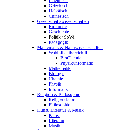
Lateinisch
Griechisch
Hebräisch
Chinesisch
Gesellschaftswissenschaften
Erdkunde
Geschichte
Politik / SoWi
Pädagogik
Mathematik & Naturwissenschaften
Wahlpflichtbereich II
BioChemie
Physik/Informatik
Mathematik
Biologie
Chemie
Physik
Informatik
Religion & Philosophie
Religionslehre
Philosophie
Kunst, Literatur & Musik
Kunst
Literatur
Musik