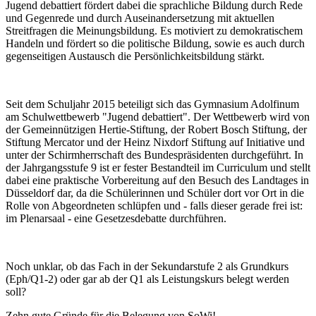
Jugend debattiert fördert dabei die sprachliche Bildung durch Rede
und Gegenrede und durch Auseinandersetzung mit aktuellen
Streitfragen die Meinungsbildung. Es motiviert zu demokratischem
Handeln und fördert so die politische Bildung, sowie es auch durch
gegenseitigen Austausch die Persönlichkeitsbildung stärkt.
Seit dem Schuljahr 2015 beteiligt sich das Gymnasium Adolfinum
am Schulwettbewerb "Jugend debattiert". Der Wettbewerb wird von
der Gemeinnützigen Hertie-Stiftung, der Robert Bosch Stiftung, der
Stiftung Mercator und der Heinz Nixdorf Stiftung auf Initiative und
unter der Schirmherrschaft des Bundespräsidenten durchgeführt. In
der Jahrgangsstufe 9 ist er fester Bestandteil im Curriculum und stellt
dabei eine praktische Vorbereitung auf den Besuch des Landtages in
Düsseldorf dar, da die Schülerinnen und Schüler dort vor Ort in die
Rolle von Abgeordneten schlüpfen und - falls dieser gerade frei ist:
im Plenarsaal - eine Gesetzesdebatte durchführen.
Noch unklar, ob das Fach in der Sekundarstufe 2 als Grundkurs
(Eph/Q1-2) oder gar ab der Q1 als Leistungskurs belegt werden
soll?
Zehn gute Gründe für die Belegung von SoWi!