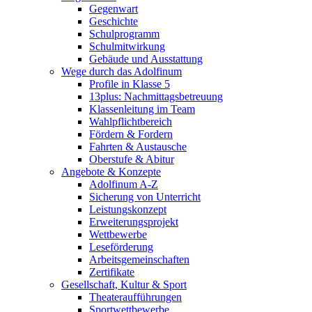
Gegenwart
Geschichte
Schulprogramm
Schulmitwirkung
Gebäude und Ausstattung
Wege durch das Adolfinum
Profile in Klasse 5
13plus: Nachmittagsbetreuung
Klassenleitung im Team
Wahlpflichtbereich
Fördern & Fordern
Fahrten & Austausche
Oberstufe & Abitur
Angebote & Konzepte
Adolfinum A-Z
Sicherung von Unterricht
Leistungskonzept
Erweiterungsprojekt
Wettbewerbe
Leseförderung
Arbeitsgemeinschaften
Zertifikate
Gesellschaft, Kultur & Sport
Theateraufführungen
Sportwettbewerbe