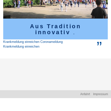
Aus Tradition
innovativ
.
Krankmeldung einreichen
Coronameldung
Krankmeldung einreichen
Na
Anfahrt
Impressum
üb